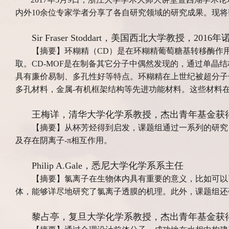
内外10余位专家学者分享了各自研究领域的研究成果。现
Sir Fraser Stoddart，美国西北大学教授，20
【摘要】环糊精（CD）是在环糊精葡萄糖基转移酶作用
取。CD-MOF是在制备其它分子中偶然发现的，通过单晶
具有廉价易制、多孔性好等特点。环糊精在上世纪被超分子
多孔材料，金属-有机框架结构等先进功能材料。这些材料
王梅详，清华大学化学系教授，杰出青年基金获
【摘要】从杯芳烃得到启发，课题组通过一系列的研究
及存在阴离子-π相互作用。
Philip A.Gale，悉尼大学化学系系主任
【摘要】氯离子在生物体内具有重要的意义，比如可以
体，能够详尽地研究了氯离子透膜的机理。此外，课题组还
黎占亭，复旦大学化学系教授，杰出青年基金获