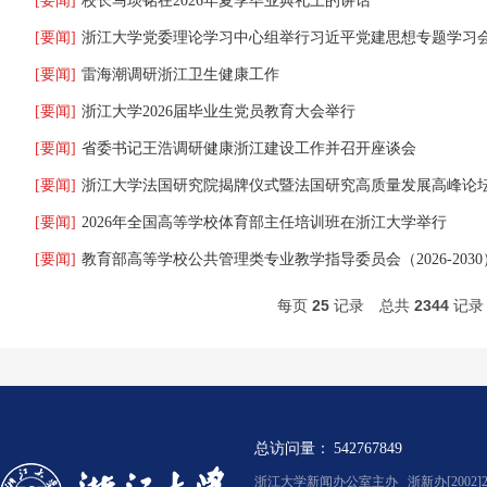
[要闻]
校长马琰铭在2026年夏季毕业典礼上的讲话
[要闻]
浙江大学党委理论学习中心组举行习近平党建思想专题学习
[要闻]
雷海潮调研浙江卫生健康工作
[要闻]
浙江大学2026届毕业生党员教育大会举行
[要闻]
省委书记王浩调研健康浙江建设工作并召开座谈会
[要闻]
浙江大学法国研究院揭牌仪式暨法国研究高质量发展高峰论
[要闻]
2026年全国高等学校体育部主任培训班在浙江大学举行
[要闻]
教育部高等学校公共管理类专业教学指导委员会（2026-203
每页
25
记录
总共
2344
记
总访问量：
542767849
浙江大学新闻办公室主办 浙新办[2002]2