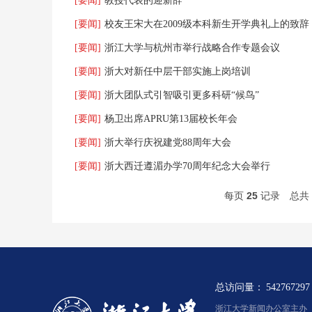
[要闻]
教授代表的迎新辞
[要闻]
校友王宋大在2009级本科新生开学典礼上的致辞
[要闻]
浙江大学与杭州市举行战略合作专题会议
[要闻]
浙大对新任中层干部实施上岗培训
[要闻]
浙大团队式引智吸引更多科研“候鸟”
[要闻]
杨卫出席APRU第13届校长年会
[要闻]
浙大举行庆祝建党88周年大会
[要闻]
浙大西迁遵湄办学70周年纪念大会举行
每页
25
记录
总共
总访问量：
542767297
浙江大学新闻办公室主办 浙新