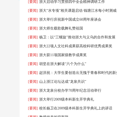
[要闻]
浙大启动学习贯彻四中全会精神调研工作
[要闻]
浙大“水专项”相关课题启动 钱塘江水每小时测咸
[要闻]
浙大举行庆祝新中国成立60周年座谈会
[要闻]
浙大师生载歌载舞礼赞祖国
[要闻]
杨卫：以“三螺旋”推动浙大与义乌的合作和发展
[要闻]
浙大22项人文社科成果获高校科研优秀成果奖
[要闻]
浙大获11项国家级教学成果奖
[要闻]
胡坚在浙大解读“六个为什么”
[要闻]
赵洪祝：大学生要创造出无愧于青春和时代的新
[要闻]
山上浙江论坛达成“龙泉共识”
[要闻]
浙大龙泉分校办学70周年纪念活动举行
[要闻]
浙大举行2009级本科新生开学典礼
[要闻]
校长杨卫在2009级本科新生开学典礼上的讲话