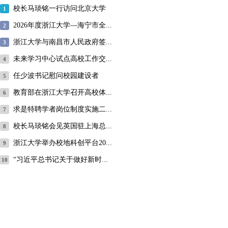
校长马琰铭一行访问北京大学
1
2026年度浙江大学—海宁市全...
2
浙江大学与南昌市人民政府签...
3
未来学习中心试点高校工作交...
4
任少波书记慰问校园建设者
5
教育部在浙江大学召开高校体...
6
求是特聘学者岗位制度实施二...
7
校长马琰铭会见英国驻上海总...
8
浙江大学举办校地科创平台20...
9
“习近平总书记关于做好新时...
10