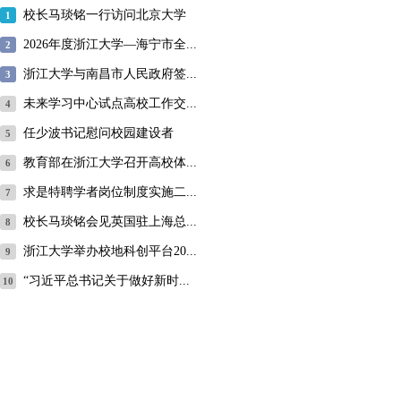
校长马琰铭一行访问北京大学
1
2026年度浙江大学—海宁市全...
2
浙江大学与南昌市人民政府签...
3
未来学习中心试点高校工作交...
4
任少波书记慰问校园建设者
5
教育部在浙江大学召开高校体...
6
求是特聘学者岗位制度实施二...
7
校长马琰铭会见英国驻上海总...
8
浙江大学举办校地科创平台20...
9
“习近平总书记关于做好新时...
10