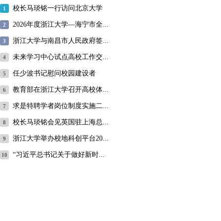
校长马琰铭一行访问北京大学
1
2026年度浙江大学—海宁市全...
2
浙江大学与南昌市人民政府签...
3
未来学习中心试点高校工作交...
4
任少波书记慰问校园建设者
5
教育部在浙江大学召开高校体...
6
求是特聘学者岗位制度实施二...
7
校长马琰铭会见英国驻上海总...
8
浙江大学举办校地科创平台20...
9
“习近平总书记关于做好新时...
10