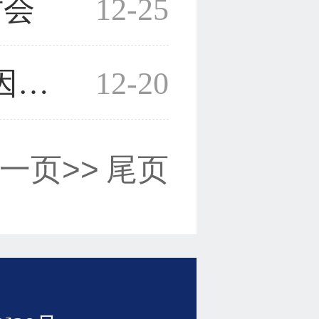
讨会
12-25
“国家濒危野生动植物种质基因保护中心”在生命科学学院建立
12-20
一页>>
尾页