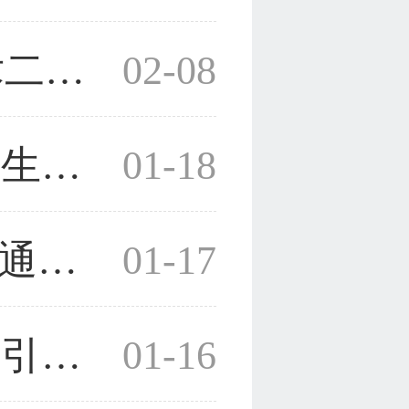
浙医二院一项发明获国家技术二等奖
02-08
“肠道高能营养补给技术”列卫生部西部推广项目
01-18
茶树良种“浙农139”“浙农117”通过省级鉴定
01-17
“汪氏模型”列管理金融类全球引用率最高论文前十位
01-16