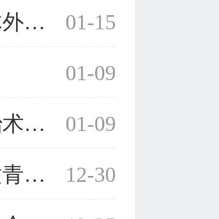
药学院成功克隆胚胎干细胞体外定向分化心肌细胞
01-15
01-09
国内首例手助腹腔镜肾癌根治术在附属一院实施
01-09
人文学院与浙江省物博馆共建青年志愿者实践基地
12-30