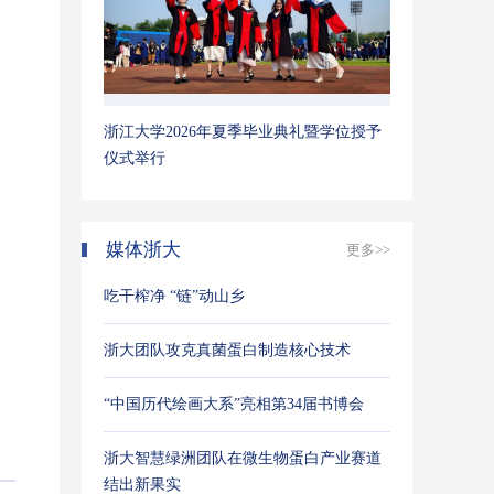
浙江大学2026年夏季毕业典礼暨学位授予
仪式举行
媒体浙大
更多>>
吃干榨净 “链”动山乡
浙大团队攻克真菌蛋白制造核心技术
“中国历代绘画大系”亮相第34届书博会
浙大智慧绿洲团队在微生物蛋白产业赛道
结出新果实