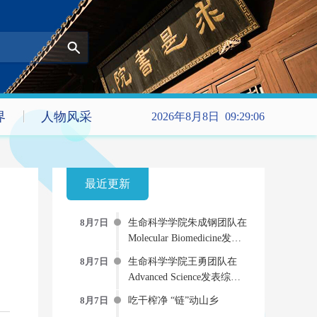
界
人物风采
2026年8月8日 09:29:07
最近更新
8月7日
生命科学学院朱成钢团队在
Molecular Biomedicine发文
提出新型“受体-药物偶联
8月7日
生命科学学院王勇团队在
物”双重抗病毒策略
Advanced Science发表综述
AI-物理-实验“三位一体”的
8月7日
吃干榨净 “链”动山乡
蛋白质动态建模新范式