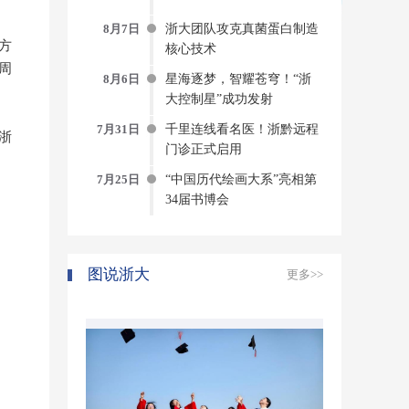
8月7日
浙大团队攻克真菌蛋白制造
方
核心技术
周
8月6日
星海逐梦，智耀苍穹！“浙
大控制星”成功发射
7月31日
千里连线看名医！浙黔远程
浙
门诊正式启用
7月25日
“中国历代绘画大系”亮相第
34届书博会
图说浙大
更多>>