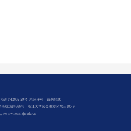
办[2002]29号
未经许可，请勿转载
杭塘路866号，浙江大学紫金港校区东三105-9
tp://www.news.zju.edu.cn