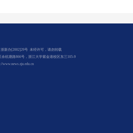
办[2002]29号
未经许可，请勿转载
杭塘路866号，浙江大学紫金港校区东三105-9
p://www.news.zju.edu.cn