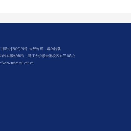
办[2002]29号
未经许可，请勿转载
杭塘路866号，浙江大学紫金港校区东三105-9
p://www.news.zju.edu.cn