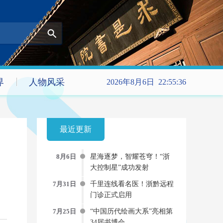
界
人物风采
2026年8月6日 22:55:36
最近更新
8月6日
星海逐梦，智耀苍穹！“浙
大控制星”成功发射
7月31日
千里连线看名医！浙黔远程
门诊正式启用
7月25日
“中国历代绘画大系”亮相第
34届书博会