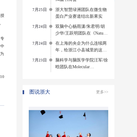
7月25日
浙大智慧绿洲团队在微生物
会授
蛋白产业赛道结出新果实
。
7月24日
双脑中心杨雨潇/朱君明/胡
少华/王跃明团队在《Nature
询专
Computational Science》发文
7月24日
在上海的央企为什么连续两
创中
构建侵入式脑机接口方法与
年，给浙江小县城里的这个
系统
成为
创新中心写感谢信？
7月23日
脑科学与脑医学学院汪军/徐
晗团队在Molecular
Psychiatry发表研究成果揭示
10
压力诱发焦虑的神经环路与
分子机制
图说浙大
更多>>