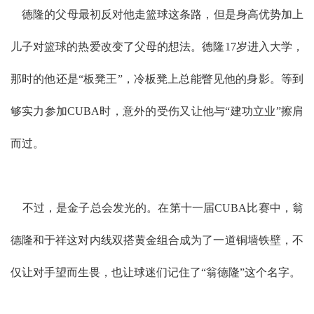
德隆的父母最初反对他走篮球这条路，但是身高优势加上
儿子对篮球的热爱改变了父母的想法。德隆17岁进入大学，
那时的他还是“板凳王”，冷板凳上总能瞥见他的身影。等到
够实力参加CUBA时，意外的受伤又让他与“建功立业”擦肩
而过。
不过，是金子总会发光的。在第十一届CUBA比赛中，翁
德隆和于祥这对内线双搭黄金组合成为了一道铜墙铁壁，不
仅让对手望而生畏，也让球迷们记住了“翁德隆”这个名字。