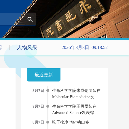
界
人物风采
2026年8月8日 09:18:52
最近更新
8月7日
生命科学学院朱成钢团队在
Molecular Biomedicine发文
提出新型“受体-药物偶联
8月7日
生命科学学院王勇团队在
物”双重抗病毒策略
Advanced Science发表综述
AI-物理-实验“三位一体”的
8月7日
吃干榨净 “链”动山乡
蛋白质动态建模新范式