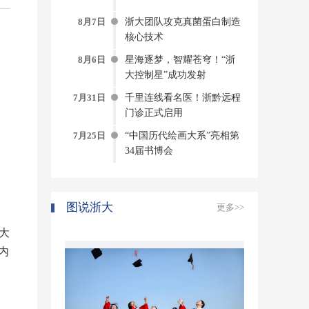
8月7日
浙大团队攻克真菌蛋白制造
核心技术
8月6日
星海逐梦，智耀苍穹！“浙
大控制星”成功发射
7月31日
千里连线看名医！浙黔远程
门诊正式启用
7月25日
“中国历代绘画大系”亮相第
34届书博会
图说浙大
更多>>
大
内