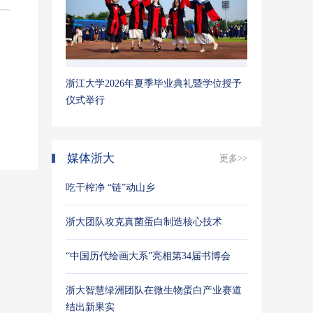
浙江大学2026年夏季毕业典礼暨学位授予
仪式举行
媒体浙大
更多>>
吃干榨净 “链”动山乡
浙大团队攻克真菌蛋白制造核心技术
“中国历代绘画大系”亮相第34届书博会
浙大智慧绿洲团队在微生物蛋白产业赛道
结出新果实