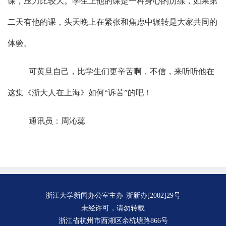
课，压力比较大。学生上他的课是一种身心的历练，如果第
二天有他的课，头天晚上在紧张和焦虑中辗转是大家共同的
体验。
可黄旦自己，比学生们更辛苦啊，不信，来听听他在
这集《浙大人在上海》如何“诉苦”的吧！
通讯员：周沁蕊
浙江大学新闻办公室主办
浙新办[2002]29号
未经许可，请勿转载
浙江省杭州市西湖区余杭塘路866号