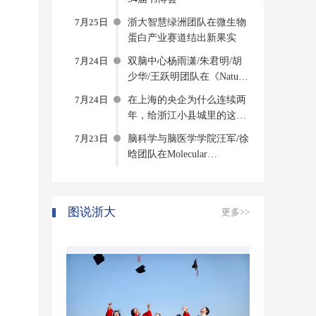
7月25日
浙大智慧绿洲团队在微生物
蛋白产业赛道结出新果实
7月24日
双脑中心杨雨潇/朱君明/胡
少华/王跃明团队在《Nature
Computational Science》发文
7月24日
在上海的央企为什么连续两
构建侵入式脑机接口方法与
年，给浙江小县城里的这个
系统
创新中心写感谢信？
7月23日
脑科学与脑医学学院汪军/徐
晗团队在Molecular
Psychiatry发表研究成果揭示
压力诱发焦虑的神经环路与
分子机制
图说浙大
更多>>