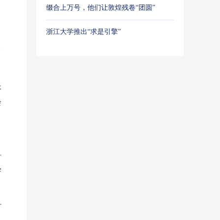
缀合上万号，他们让敦煌残卷“团圆”
浙江大学推出“求是引擎”
会
长
会
，
科
学
打