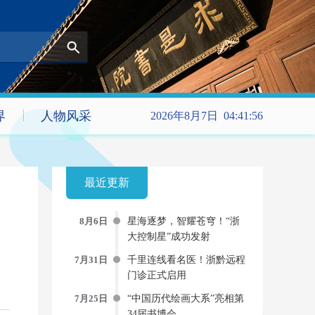
界
人物风采
2026年8月7日 04:41:57
最近更新
8月6日
星海逐梦，智耀苍穹！“浙
大控制星”成功发射
7月31日
千里连线看名医！浙黔远程
门诊正式启用
7月25日
“中国历代绘画大系”亮相第
34届书博会