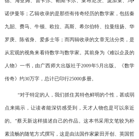
德、海亚姆、笛卡尔、帕斯卡尔、莱布尼茨、庞加莱、冯
•
诺伊曼等；乙辑收录的是那些有传奇经历的数学家，包括秦
九韶、费马、牛顿、欧拉、高斯、希尔伯特、拉曼纽扬、华
罗庚、陈省身、爱多士等；而丙辑收录的文章无法分类，是
从宏观的视角来看待数学与数学家。其前身为《难以企及的
人物》一书，由广西师大出版社于
2009
年
5
月出版。《数学
传奇》约
30
万字，总计已印行
25000
多册。
“对于特定的人，我们抓住其特色鲜明的个性，甚或弱
点来揭示，让读者能深切感受到，天才人物也是可以亲近
的。”蔡天新这样描述自己的作品。这本书采用文笔较为朴
素流畅的随笔方式撰写，这是由法国作家蒙田开创、英国哲