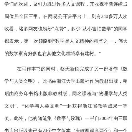
学们的欢迎，吸引力胜过许多人文课程，其收视率曾连续
12
周位居全国三甲。在网易公开课平台上，则有
340
多万人次
收看，诸多网友也纷纷“点赞”，多少“从小害怕数学”的同学
都表示，第一次领略到“数学是人文精神的精华之一，伟大
的数学家有好多也在其他文化领域卓有建树。”
在写作本书的同时，蔡天新也完成了另一部著作《数
学与人类文明》。此书由浙江大学出版社作为教材出版，稍
后由商务印书馆出版非教材版，同名课程与“物理学与人类
文明”、“化学与人类文明”一起获得浙江省教学成果一等
奖。此外，他的随笔集《数字与玫瑰》一书自
2003
年由三联
书店出版以来已有四个中文版本（海峡两岸各两个）和一个