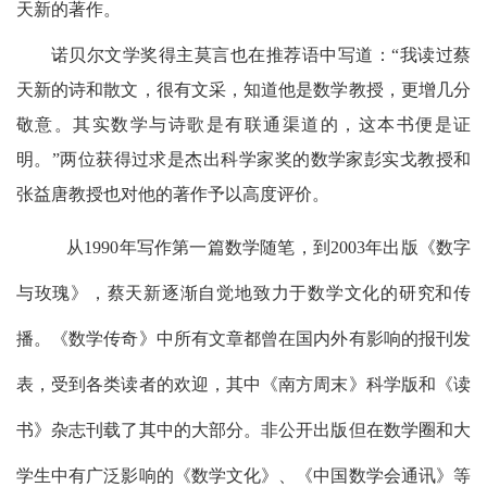
天新的著作。
诺贝尔文学奖得主莫言也在推荐语中写道：“我读过蔡
天新的诗和散文，很有文采，知道他是数学教授，更增几分
敬意。其实数学与诗歌是有联通渠道的，这本书便是证
明。”两位获得过求是杰出科学家奖的数学家彭实戈教授和
张益唐教授也对他的著作予以高度评价。
从
1990
年写作第一篇数学随笔，到
2003
年出版《数字
与玫瑰》，蔡天新逐渐自觉地致力于数学文化的研究和传
播。《数学传奇》中所有文章都曾在国内外有影响的报刊发
表，受到各类读者的欢迎，其中《南方周末》科学版和《读
书》杂志刊载了其中的大部分。非公开出版但在数学圈和大
学生中有广泛影响的《数学文化》、《中国数学会通讯》等