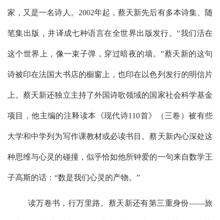
家，又是一名诗人。
2002
年起，蔡天新先后有多本诗集、随
笔集出版，并译成七种语言在全世界出版发行。“我们活在
这个世界上，像一束子弹，穿过暗夜的墙。”蔡天新的这句
诗被印在法国大书店的橱窗上，也印在以色列发行的明信片
上。蔡天新还独立主持了外国诗歌领域的国家社会科学基金
项目，他主编的注释读本《现代诗
110
首》（三卷）被有些
大学和中学列为写作课教材或必读书目。蔡天新内心深处这
种思维与心灵的碰撞，似乎恰如他所钟爱的一句来自数学王
子高斯的话：“数是我们心灵的产物。”
读万卷书，行万里路。蔡天新还有第三重身份
——
旅