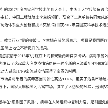
举行的
2017
年度国家科学技术奖励大会上，由浙江大学传染病诊
心主任、中国工程院院士李兰娟领衔，联合了
11
家单位共同完成
防治体系重大创新和技术突破”项目获
2017
年度国家科学技术进
、教育行业“零的突破”。李兰娟在获奖后表示，项目是我国医疗
在国际上地位不断提升的成果。
流感疫情于
2013
年
3
月底在上海和安徽两地首次出现。病毒来势
内确认了这起重大突发疫情病原是一种全新的三源重配
H7N9
禽
应对人感染
H7N9
禽流感疫情赢得了宝贵的时间。
禽市场禽与患者的病毒基因同源性高达
99.4%
，证实了活禽市场是
导下，国家大规模关闭活禽市场，减少了人感染的风险，迅速控
者存在“细胞因子风暴”，病毒在人肺组织中复制力强，是引起免