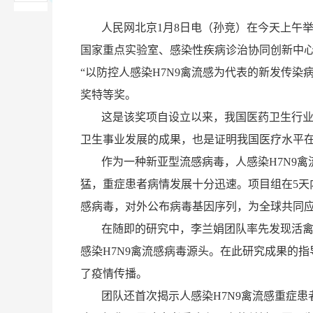
人民网北京
1
月
8
日电（孙竞）在今天上午
国家重点实验室、感染性疾病诊治协同创新中
“以防控人感染
H7N9
禽流感为代表的新发传染病
奖特等奖。
这是该奖项自设立以来，我国医药卫生行业
卫生事业发展的成果，也是证明我国医疗水平
作为一种新亚型流感病毒，人感染
H7N9
禽
猛，重症患者病情发展十分迅速。项目组在
5
天
感病毒，对外公布病毒基因序列，为全球共同
在随即的研究中，李兰娟团队率先发现活
感染
H7N9
禽流感病毒源头。在此研究成果的指
了疫情传播。
团队还首次揭示人感染
H7N9
禽流感重症患