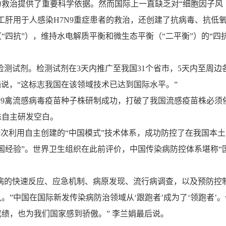
救治提供了重要科学依据。然而国际上一直缺乏对“细胞因子风
工肝用于人感染
H7N9
重症患者的救治，还创建了抗病毒、抗低
四抗”），维持水电解质平衡和微生态平衡（“二平衡”）的“四
检测试剂。检测试剂在
3
天内推广至我国
31
个省市，
5
天内至周边
说，“这标志我国在该领域技术已达到国际水平。”
9
禽流感病毒疫苗种子株研制成功，打破了我国流感疫苗株必须
株自主研发空白。
次利用自主创建的“中国模式”技术体系，成功防控了在我国本土
国经验”。世界卫生组织在此前评价，中国传染病防控体系堪称“
病的快速反应、应急机制、病原发现、流行病调查，以及预防控
”中国在国际新发传染病防治领域从‘跟跑者’成为了‘领跑者’。
绩，也为我们国家感到骄傲。” 李兰娟最后说。