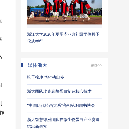
氧
抗
浙江大学2026年夏季毕业典礼暨学位授予
各
仪式举行
依
媒体浙大
更多>>
吃干榨净 “链”动山乡
国
浙大团队攻克真菌蛋白制造核心技术
制
“中国历代绘画大系”亮相第34届书博会
作
浙大智慧绿洲团队在微生物蛋白产业赛道
结出新果实