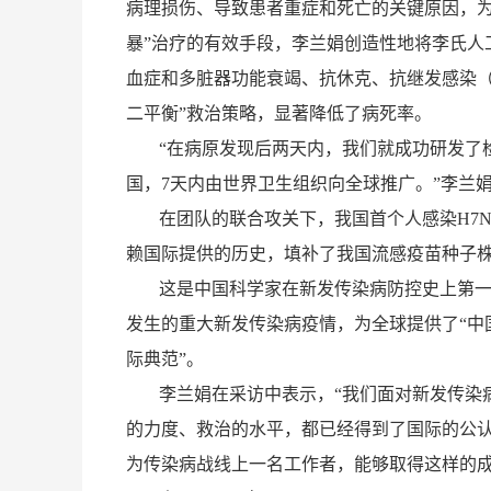
病理损伤、导致患者重症和死亡的关键原因，为
暴”治疗的有效手段，李兰娟创造性地将李氏人
血症和多脏器功能衰竭、抗休克、抗继发感染（“
二平衡”救治策略，显著降低了病死率。
“
在病原发现后两天内，我们就成功研发了
国，
7
天内由世界卫生组织向全球推广。”李兰娟
在团队的联合攻关下，我国首个人感染
H7N
赖国际提供的历史，填补了我国流感疫苗种子
这是中国科学家在新发传染病防控史上第一
发生的重大新发传染病疫情，为全球提供了“中
际典范”。
李兰娟在采访中表示，“我们面对新发传染
的力度、救治的水平，都已经得到了国际的公认。
为传染病战线上一名工作者，能够取得这样的成