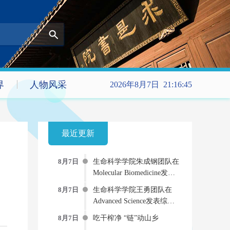
界
人物风采
2026年8月7日 21:16:46
最近更新
8月7日
生命科学学院朱成钢团队在
Molecular Biomedicine发文
提出新型“受体-药物偶联
8月7日
生命科学学院王勇团队在
物”双重抗病毒策略
Advanced Science发表综述
AI-物理-实验“三位一体”的
8月7日
吃干榨净 “链”动山乡
蛋白质动态建模新范式