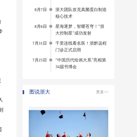
8月7日
浙大团队攻克真菌蛋白制造
治
核心技术
的
8月6日
星海逐梦，智耀苍穹！“浙
步
大控制星”成功发射
7月31日
千里连线看名医！浙黔远程
门诊正式启用
7月25日
“中国历代绘画大系”亮相第
34届书博会
凶
流
图说浙大
更多>>
人
制
疫