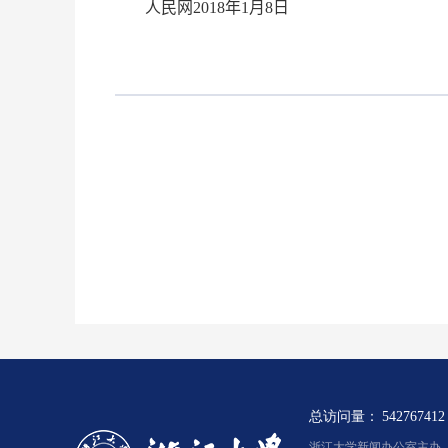
人民网
2018
年
1
月
8
日
总访问量：
542767412
浙江大学新闻办公室主办 浙新