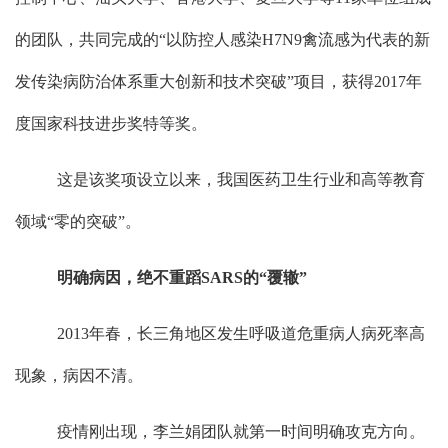
的团队，共同完成的
“
以防控人感染
H7N9
禽流感为代表的新
发传染病防治体系重大创新和技术突破
”
项目，获得
2017
年
度国家科技进步奖特等奖。
这是该奖项设立以来，我国医药卫生行业和高等教育
领域
“
零的突破
”
。
明确病因，绝不重蹈
SARS
的
“
覆辙
”
2013
年春，长三角地区发生呼吸道危重病人病死率高
现象，病因不清。
疫情刚出现，李兰娟团队就第一时间明确攻克方向。