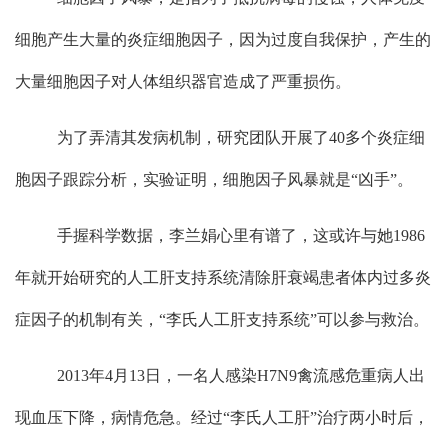
细胞产生大量的炎症细胞因子，因为过度自我保护，产生的
大量细胞因子对人体组织器官造成了严重损伤。
为了弄清其发病机制，研究团队开展了
40
多个炎症细
胞因子跟踪分析，实验证明，细胞因子风暴就是
“
凶手
”
。
手握科学数据，李兰娟心里有谱了，这或许与她
1986
年就开始研究的人工肝支持系统清除肝衰竭患者体内过多炎
症因子的机制有关，
“
李氏人工肝支持系统
”
可以参与救治。
2013
年
4
月
13
日，一名人感染
H7N9
禽流感危重病人出
现血压下降，病情危急。经过
“
李氏人工肝
”
治疗两小时后，