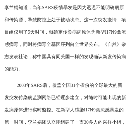
李兰娟知道，当年
SARS
疫情暴发是因为迟迟不能明确病原
和传染源，导致防控上处于被动状态。这一次突发疫情，项
目组仅用了
5
天时间，就确定传染病病原体为新型
H7N9
禽流
感病毒，同时将病毒全基因序列向全世界公布。《自然》杂
志发表社论，称中国具有同美国一样的发现确认新发传染病
的能力。
2003
年
SARS
后，覆盖全国
31
个省份的全球最大的新
发突发传染病监测网络已经逐步建立，对随时可能出现的新
发病原体进行实时监控。在新型人感染
H7N9
禽流感暴发的
第一时间，李兰娟团队立即组建了一支
30
多人的采样小组，