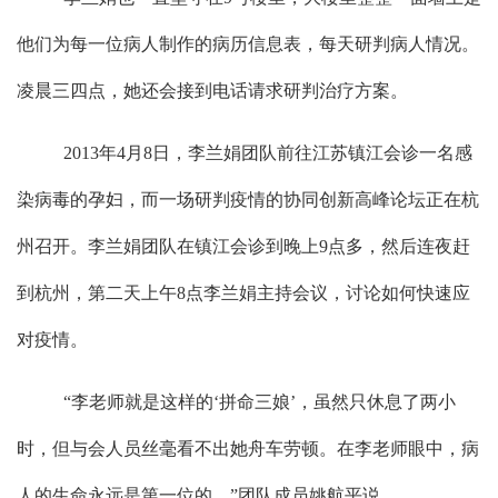
他们为每一位病人制作的病历信息表，每天研判病人情况。
凌晨三四点，她还会接到电话请求研判治疗方案。
2013
年
4
月
8
日，李兰娟团队前往江苏镇江会诊一名感
染病毒的孕妇，而一场研判疫情的协同创新高峰论坛正在杭
州召开。李兰娟团队在镇江会诊到晚上
9
点多，然后连夜赶
到杭州，第二天上午
8
点李兰娟主持会议，讨论如何快速应
对疫情。
“
李老师就是这样的
‘
拼命三娘
’
，虽然只休息了两小
时，但与会人员丝毫看不出她舟车劳顿。在李老师眼中，病
人的生命永远是第一位的。
”
团队成员姚航平说。