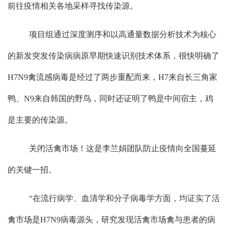
前往疫情相关各地采样寻找传染源。
项目组通过深度测序和以高通量数据分析技术为核心
的新发突发传染病病原早期快速识别技术体系，很快明确了
H7N9
禽流感病毒是经过了两步重配而来，
H7
来自长三角家
鸭、
N9
来自韩国的野鸟，同时还证明了鸭是中间宿主，鸡
是主要的传染源。
关闭活禽市场！这是李兰娟团队防止疫情向全国蔓延
的关键一招。
“
在流行病学、血清学和分子病毒学方面，均证实了活
禽市场是
H7N9
病毒源头，研究发现活禽市场禽与患者的病