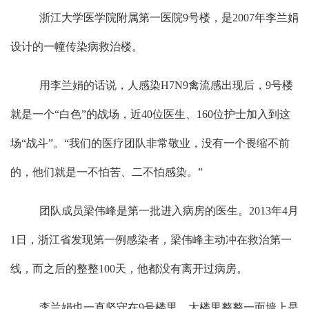
浙江大学医学院附属第一医院
9
号楼，是
2007
年李兰娟
设计的一幢传染病救治楼。
用李兰娟的话说，人感染
H7N9
禽流感出现后，
9
号楼
就是一个
“
白色
”
的战场，近
40
位医生、
160
位护士加入到这
场
“
战斗
”
。
“
我们的医疗团队非常敬业，没有一个畏缩不前
的，他们就是一不怕苦、二不怕感染。
”
团队成员梁伟峰是第一批进入病房的医生。
2013
年
4
月
1
日，浙江省发现第一例感染者，梁伟峰主动冲在救治第一
线，而之后的整整
100
天，他都没有离开过病房。
李兰娟也一直坚守在
9
号楼里，大楼里整整一面墙上是