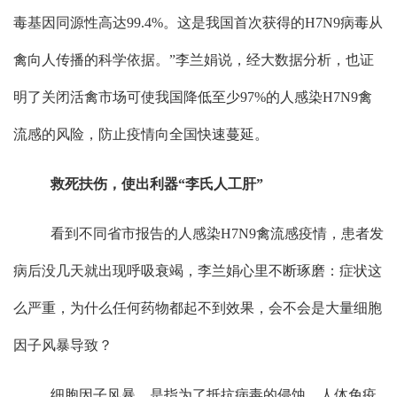
毒基因同源性高达
99.4%
。这是我国首次获得的
H7N9
病毒从
禽向人传播的科学依据。
”
李兰娟说，经大数据分析，也证
明了关闭活禽市场可使我国降低至少
97%
的人感染
H7N9
禽
流感的风险，防止疫情向全国快速蔓延。
救死扶伤，使出利器
“
李氏人工肝
”
看到不同省市报告的人感染
H7N9
禽流感疫情，患者发
病后没几天就出现呼吸衰竭，李兰娟心里不断琢磨：症状这
么严重，为什么任何药物都起不到效果，会不会是大量细胞
因子风暴导致？
细胞因子风暴，是指为了抵抗病毒的侵蚀，人体免疫