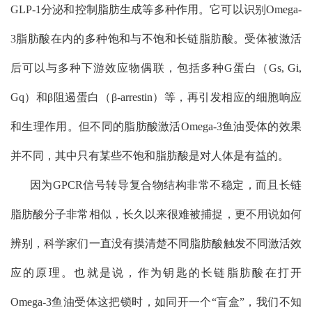
GLP-1
分泌和控制脂肪生成等多种作用。它可以识别
Omega-
3
脂肪酸在内的多种饱和与不饱和长链脂肪酸。受体被激活
后可以与多种下游效应物偶联，包括多种
G
蛋白（
Gs, Gi,
Gq
）和
β
阻遏蛋白（
β-arrestin
）等，再引发相应的细胞响应
和生理作用。但不同的脂肪酸激活
Omega-3
鱼油受体的效果
并不同，其中只有某些不饱和脂肪酸是对人体是有益的。
因为
GPCR
信号转导复合物结构非常不稳定，而且长链
脂肪酸分子非常相似，长久以来很难被捕捉，更不用说如何
辨别，科学家们一直没有摸清楚不同脂肪酸触发不同激活效
应的原理。也就是说，作为钥匙的长链脂肪酸在打开
Omega-3
鱼油受体这把锁时，如同开一个“盲盒”，我们不知