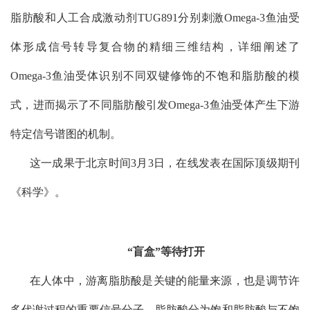
脂肪酸和人工合成激动剂
TUG891
分别刺激
Omega-3
鱼油受
体形成信号转导复合物的精细三维结构，详细阐述了
Omega-3
鱼油受体识别不同双键修饰的不饱和脂肪酸的模
式，进而揭示了不同脂肪酸引发
Omega-3
鱼油受体产生下游
特定信号谱图的机制。
这一成果于北京时间
3
月
3
日，在线发表在国际顶级期刊
《科学》。
“
盲盒”等待打开
在人体中，游离脂肪酸是关键的能量来源，也是调节许
多代谢过程的重要信号分子。脂肪酸分为饱和脂肪酸与不饱