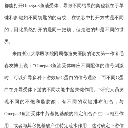
都能打开
Omega-3
鱼油受体，导致不同结果的奥秘就在于单
键和多键如不同钥匙的的齿纹，在锁芯中打开方式是不同
的，因此虽然打开的是同一把锁，但走进的却是不同的世
界。
来自浙江大学医学院附属邵逸夫医院的论文第一作者毛
春友博士说：“
Omega-3
鱼油受体响应不同配体的信号刺激
时，可以介导多种下游效应
G
蛋白的信号通路，而不同
G
蛋
白在介导受体下游的不同功能中起关键作用。”研究人员发
现不同的不饱和脂肪酸，有不同的双键排布组合，与
Omega-3
鱼油受体中芳基氨基酸的特定组合产生
π: π
相互作
用，或者与其它氨基酸产生特定疏水作用，这对确定下游信