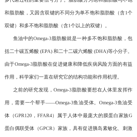
和脂肪酸，又因含双键的不同分为单不饱和脂肪酸（含
1
个
双键）和多不饱和脂肪酸（含
1
个以上的双键）。
鱼油中的
Omega-3
脂肪酸就是一种多不饱和脂肪酸，包
括二十碳五烯酸
(EPA)
和二十二碳六烯酸
(DHA)
等小分子。
由于
Omega-3
脂肪酸在促进健康和降低疾病风险方面的有益
作用，科学家们一直在研究它的结构功能和作用机理。
之前的研究发现，
Omega-3
脂肪酸要想在人体里发挥作
用，需要一个帮手——
Omega-3
鱼油受体。
Omega-3
鱼油受
体（
GPR120
，
FFAR4
）属于人体中最庞大的膜蛋白家族
G
蛋白偶联受体（
GPCR
）家族，具有促进胰岛素敏化、刺激