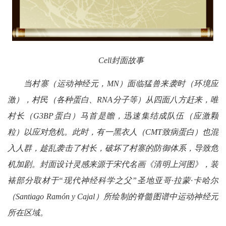
Cell封面故事
当村寨（运动神经元，MN）面临猛兽来袭时（环境应
激），村民（各种蛋白、RNA分子等）从四面八方赶来，唯
村长（G3BP蛋白）马首是瞻，迅速集结成队伍（应激颗
粒）以应对危机。此时，有一黑衣人（CMT致病蛋白）也混
入人群，趁乱袭击了村长，破坏了村寨的防御体系，导致危
机加剧。封面设计灵感来源于宋代名画《清明上河图》，装
裱部分取材于“现代神经科学之父”圣地亚哥·拉蒙·卡哈尔
（Santiago Ramón y Cajal）所绘制的脊髓图谱中运动神经元
所在区域。