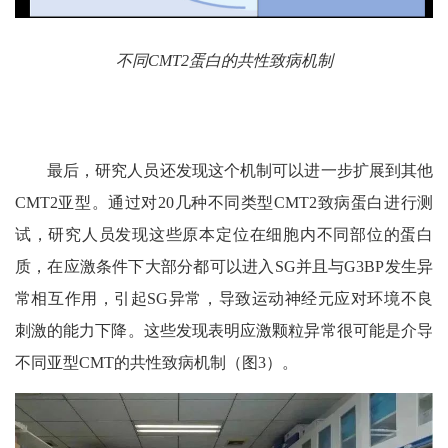
不同CMT2蛋白的共性致病机制
最后，研究人员还发现这个机制可
以进一步扩展到其他
CMT2
亚型。通过对
20
几种不同类型
CMT2
致病蛋白进行测
试，研究人员发现这些原本定位在细胞内不同部位的蛋白
质，在应激条件下大部分都可以进入
SG
并且与
G3BP
发生异
常相互作用，引起
SG
异常，导致运动神经元应对环境不良
刺激的能力下降。这些发现表明应激颗粒异常很可能是介导
不同亚型
CMT
的共性致病机制（图
3
）。