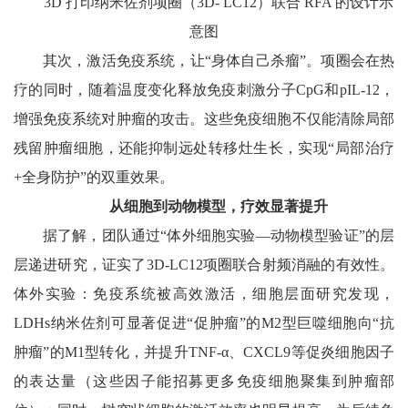
3D 打印纳米佐剂项圈（3D- LC12）联合 RFA 的设计示
意图
其次，激活免疫系统，让“身体自己杀瘤”。项圈会在热
疗的同时，随着温度变化释放免疫刺激分子CpG和pIL-12，
增强免疫系统对肿瘤的攻击。这些免疫细胞不仅能清除局部
残留肿瘤细胞，还能抑制远处转移灶生长，实现“局部治疗
+全身防护”的双重效果。
从细胞到动物模型，疗效显著提升
据了解，团队通过“体外细胞实验—动物模型验证”的层
层递进研究，证实了3D-LC12项圈联合射频消融的有效性。
体外实验：免疫系统被高效激活，细胞层面研究发现，
LDHs纳米佐剂可显著促进“促肿瘤”的M2型巨噬细胞向“抗
肿瘤”的M1型转化，并提升TNF-α、CXCL9等促炎细胞因子
的表达量（这些因子能招募更多免疫细胞聚集到肿瘤部