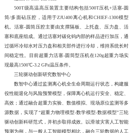
500T级高温高压装置主要结构包括500T压机+活塞-圆
筒/多面砧压腔，适用于ZJU400离心机和CHIEF-1300模型
机。活塞-圆筒压腔主要由支撑隔板、上托盘、压力盘、活
塞和底座组成。通过活塞对碳化钨内部的样品进行加压，通
过循环冷却水对压力盘和相关部件进行冷却，维持系统长时
间稳定性。目前超重力活塞-圆筒型压机在120g超重力场实
现最高1500℃-3.2 GPa温压条件。
三轮驱动创新研究数智中心
数智中心通过监测离心机全生命周期运行状态，构建服
役性能退化与风险预警模型，保障离心机运行安全、稳定、
高效；通过融合超重力实验、数值模拟、现场原位监测等多
源数据，实现了“超重力物理模型-数学模型-数据模型”三轮
驱动创新科研范式，并初步取得成效。以滑坡灾害人工智能
预测为例，与一般人工智能模型相比，融合三轮数据的人工