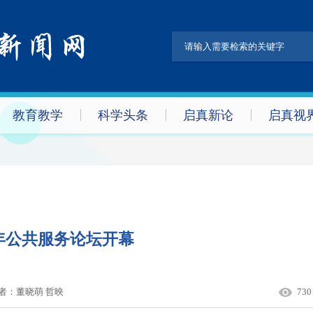
教育教学
科学头条
启真新论
启真视
5年公共服务论坛开幕
者：
董晓萌 哲映
730