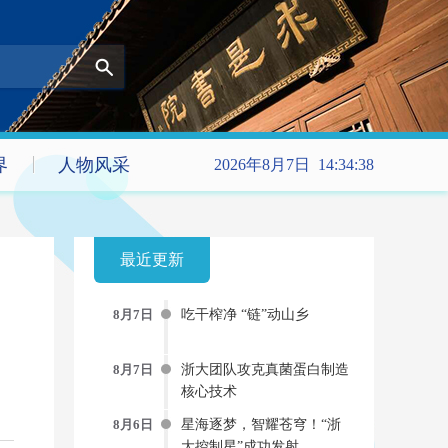
界
人物风采
2026年8月7日 14:34:39
最近更新
8月7日
吃干榨净 “链”动山乡
8月7日
浙大团队攻克真菌蛋白制造
核心技术
8月6日
星海逐梦，智耀苍穹！“浙
大控制星”成功发射