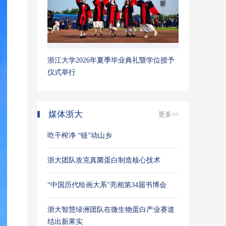
浙江大学2026年夏季毕业典礼暨学位授予
仪式举行
媒体浙大
更多>>
吃干榨净 “链”动山乡
浙大团队攻克真菌蛋白制造核心技术
“中国历代绘画大系”亮相第34届书博会
浙大智慧绿洲团队在微生物蛋白产业赛道
结出新果实