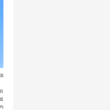
国
目
提
均