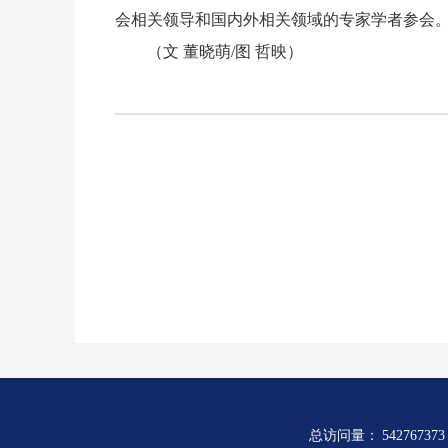
会相关领导和国内外相关领域的专家学者参会
（文 董晓萌/图 哲映）
总访问量：
542767373