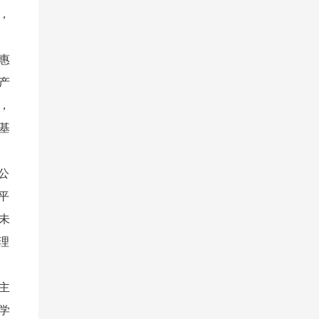
，
惠
产
，
基
公
平
未
理
主
学