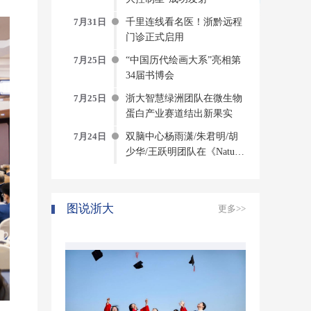
7月31日
千里连线看名医！浙黔远程
门诊正式启用
7月25日
“中国历代绘画大系”亮相第
34届书博会
7月25日
浙大智慧绿洲团队在微生物
蛋白产业赛道结出新果实
7月24日
双脑中心杨雨潇/朱君明/胡
少华/王跃明团队在《Nature
Computational Science》发文
构建侵入式脑机接口方法与
系统
图说浙大
更多>>