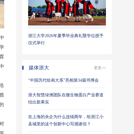
浙江大学2026年夏季毕业典礼暨学位授予
中
仪式举行
学
育
中
媒体浙大
更多>>
“中国历代绘画大系”亮相第34届书博会
浩
质
浙大智慧绿洲团队在微生物蛋白产业赛道
结出新果实
的
在上海的央企为什么连续两年，给浙江小
对
县城里的这个创新中心写感谢信？
平