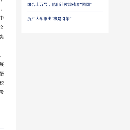
缀合上万号，他们让敦煌残卷“团圆”
，
中
浙江大学推出“求是引擎”
文
统
、
展
悟
校
发