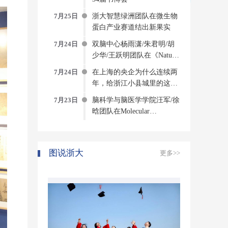
7月25日
浙大智慧绿洲团队在微生物
蛋白产业赛道结出新果实
7月24日
双脑中心杨雨潇/朱君明/胡
少华/王跃明团队在《Nature
Computational Science》发文
7月24日
在上海的央企为什么连续两
构建侵入式脑机接口方法与
年，给浙江小县城里的这个
系统
创新中心写感谢信？
7月23日
脑科学与脑医学学院汪军/徐
晗团队在Molecular
Psychiatry发表研究成果揭示
压力诱发焦虑的神经环路与
分子机制
图说浙大
更多>>