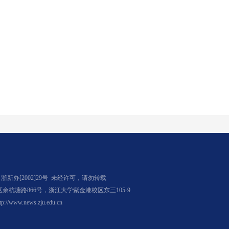
办[2002]29号
未经许可，请勿转载
杭塘路866号，浙江大学紫金港校区东三105-9
tp://www.news.zju.edu.cn