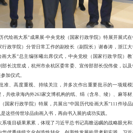
“中国历代绘画大系”成果展·中央党校（国家行政学院）特展开展式在
家行政学院）分管日常工作的副校长（副院长）谢春涛，浙江大
绘画大系”总主编张曦出席仪式，中央党校（国家行政学院）教
副部长沈世成，杭州市余杭区委常委、宣传部部长倪伟俊，以及
表参加仪式。
自批准、高度重视、持续关注，并多次作出重要批示的一项规模
，共收录海内外263家文博机构的纸、绢（含帛、绫）、麻等材
校（国家行政学院）特展，共展出“中国历代绘画大系”111件珍品
也是这些传世珍品由画入书，再由书入展的成功实践。
大系项目硕果累累，体现了习近平总书记高瞻远瞩的战略眼光和
中华优秀传统文化创造性转化、创新性发展的思考和实践。习近