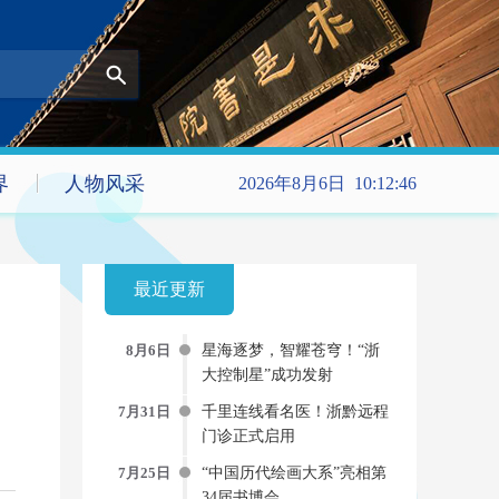
界
人物风采
2026年8月6日 10:12:47
最近更新
8月6日
星海逐梦，智耀苍穹！“浙
大控制星”成功发射
7月31日
千里连线看名医！浙黔远程
门诊正式启用
7月25日
“中国历代绘画大系”亮相第
34届书博会