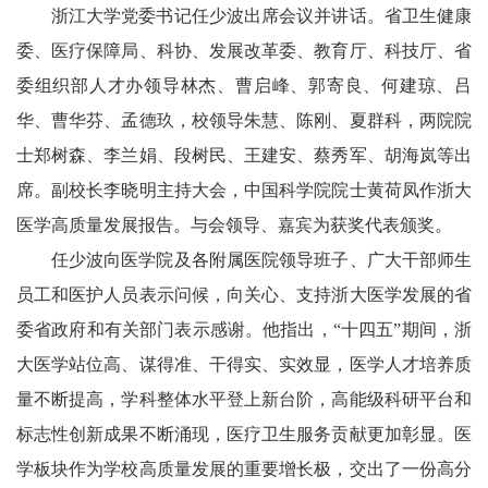
浙江大学党委书记任少波出席会议并讲话。省卫生健康
委、医疗保障局、科协、发展改革委、教育厅、科技厅、省
委组织部人才办领导林杰、曹启峰、郭寄良、何建琼、吕
华、曹华芬、孟德玖，校领导朱慧、陈刚、夏群科，两院院
士郑树森、李兰娟、段树民、王建安、蔡秀军、胡海岚等出
席。副校长李晓明主持大会，中国科学院院士黄荷凤作浙大
医学高质量发展报告。与会领导、嘉宾为获奖代表颁奖。
任少波向医学院及各附属医院领导班子、广大干部师生
员工和医护人员表示问候，向关心、支持浙大医学发展的省
委省政府和有关部门表示感谢。他指出，“十四五”期间，浙
大医学站位高、谋得准、干得实、实效显，医学人才培养质
量不断提高，学科整体水平登上新台阶，高能级科研平台和
标志性创新成果不断涌现，医疗卫生服务贡献更加彰显。医
学板块作为学校高质量发展的重要增长极，交出了一份高分