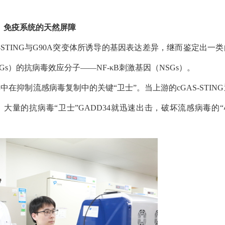
免疫系统的天然屏障
-STING
与
G90A
突变体所诱导的基因表达差异，继而鉴定出一类
Gs
）的抗病毒效应分子——
NF-κB
刺激基因（
NSGs
）。
中在抑制流感病毒复制中的关键“卫士”。当上游的
cGAS-STING
，大量的抗病毒“卫士”
GADD34
就迅速出击，破坏流感病毒的“