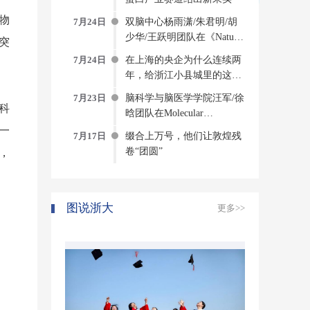
物
7月24日
双脑中心杨雨潇/朱君明/胡
少华/王跃明团队在《Nature
突
Computational Science》发文
7月24日
在上海的央企为什么连续两
构建侵入式脑机接口方法与
年，给浙江小县城里的这个
系统
创新中心写感谢信？
7月23日
脑科学与脑医学学院汪军/徐
科
晗团队在Molecular
Psychiatry发表研究成果揭示
一
7月17日
缀合上万号，他们让敦煌残
压力诱发焦虑的神经环路与
卷“团圆”
，
分子机制
图说浙大
更多>>