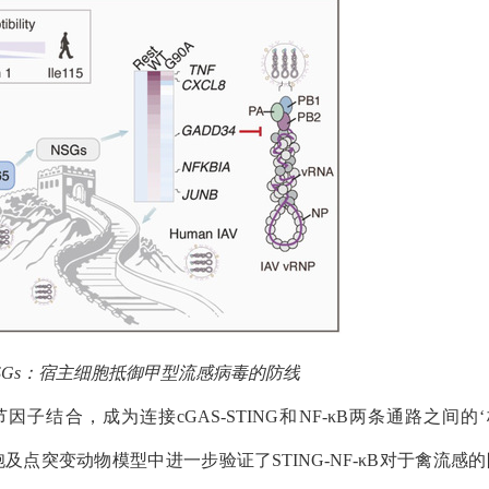
SGs
：宿主细胞抵御甲型流感病毒的防线
节因子结合，成为连接
cGAS-STING
和
NF-κB
两条通路之间的‘
胞及点突变动物模型中进一步验证了
STING-NF-κB
对于禽流感的