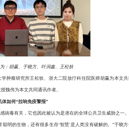
为：胡赢、于晓方、叶润鑫、王松狄
大学肿瘤研究所王松狄、浙大二院放疗科住院医师胡赢为本文共
教授魏伟为本文共同通讯作者。
机体如何“拉响免疫警报”
流感病毒有关，它也因此被认为是潜在的全球公共卫生威胁之一
聪明的生物，还有很多生存‘智慧’是人类没有破解的。”于晓方