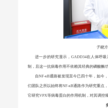
于晓方
进一步的研究显示，
GADD34
在人体呼吸
制，且这一抗病毒作用不依赖其经典的磷酸酶
自
NF-κB
通路被发现至今已四十年，如今
们团队之所以始终将
NF-κB
通路作为研究重点，
它研究
VPX
等病毒蛋白的作用机制，对其调控规