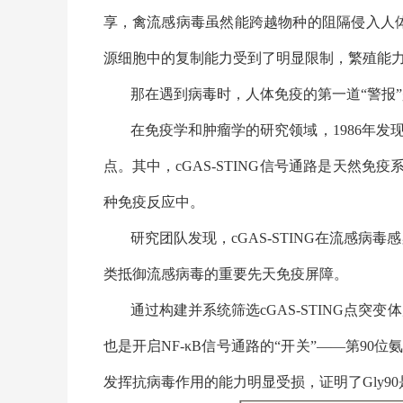
享，禽流感病毒虽然能跨越物种的阻隔侵入人
源细胞中的复制能力受到了明显限制，繁殖能
那在遇到病毒时，人体免疫的第一道“警报
在免疫学和肿瘤学的研究领域，
1986
年发
点。其中，
cGAS-STING
信号通路是天然免疫
种免疫反应中。
研究团队发现，
cGAS-STING
在流感病毒感
类抵御流感病毒的重要先天免疫屏障。
通过构建并系统筛选
cGAS-STING
点突变体
也是开启
NF-κB
信号通路的“开关”——第
90
位
发挥抗病毒作用的能力明显受损，证明了
Gly90