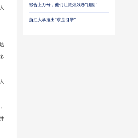
缀合上万号，他们让敦煌残卷“团圆”
人
浙江大学推出“求是引擎”
热
多
人
，
并