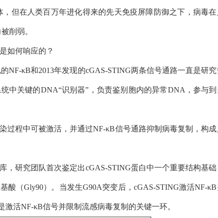
体，但在人类百万年进化得来的先天免疫屏障防御之下，病毒在
力被削弱。
”是如何响应的？
现的
NF-κB
和
2013
年发现的
cGAS-STING
两条信号通路一直是研究
系统中关键的
DNA“
识别器”，负责鉴别胞内的异常
DNA
，参与到
染过程中可被激活，并通过
NF-κB
信号通路抑制病毒复制，构成
库，研究团队首次鉴定出
cGAS-STING
蛋白中一个重要结构基础
氨基酸（
Gly90
）。当发生
G90A
突变后，
cGAS-STING
激活
NF-κB
是激活
NF-κB
信号并限制流感病毒复制的关键一环。