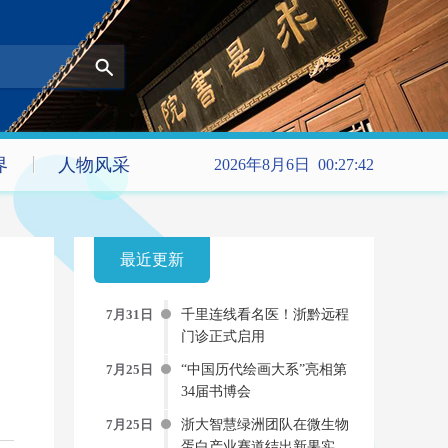
界
人物风采
2026年8月6日 00:27:43
最近更新
7月31日
千里连线看名医！浙黔远程
门诊正式启用
7月25日
“中国历代绘画大系”亮相第
34届书博会
7月25日
浙大智慧绿洲团队在微生物
蛋白产业赛道结出新果实