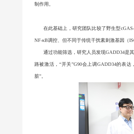
制作用。
在此基础上，研究团队比较了野生型
cGAS
NF-κB
调控、但不同于传统干扰素刺激基因（
IS
通过功能筛选，研究人员发现
GADD34
是其
路被激活，“开关”
G90
会上调
GADD34
的表达
脏”。