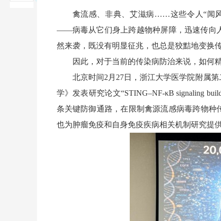
禽流感、非典、艾滋病……这些令人“闻
——病毒从它们身上跨越物种屏障，迅速传向
然来袭，既没有明显征兆，也总是狡黠地变换
因此，对于当前的传染病防治来说，如何
北京时间
2
月
27
日，浙江大学医学院附属第
学》发表研究论文“
STING
–
NF-κB signaling builds
条关键防御通路，在限制禽源流感病毒跨物种
也为肿瘤免疫和自身免疫疾病相关机制研究提