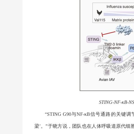
STING-NF-κB-N
“
STING G90
与
NF-κB
信号通路的关键调
梁’。”于晓方说，团队也在人体呼吸道原代细