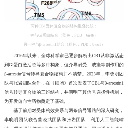
两种CB1受体复合物的结构重叠比较：
一种与Gi蛋白结合（蓝色，PDB：6n4b），
另一种与β-arrestin1结合（粉色，PDB：8wu1）
2016年以来，全球科学家已逐步解析出CB1从非激活态
到Gi蛋白激活态等多种构象，但介导耐受、成瘾等副作用的
β-arrestin信号转导复合物结构并不清楚。2023年，李晓明团
队与张岩团队合作，在《细胞》首次发表了CB1与β-arrestin1
信号转导复合物的三维结构，并阐明了其信号选择性机制，
为开发偏向性药物奠定了基础。
基于前期对受体构效关系与两条信号通路的深入研究，
李晓明团队联合董晓武团队和张岩团队，利用人工智能辅