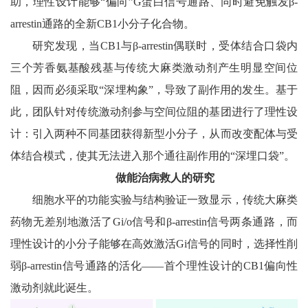
助，理性设计能够“偏向”G蛋白信号通路、同时避免触发β-
arrestin通路的全新CB1小分子化合物。
研究发现，当CB1与β-arrestin偶联时，受体结合口袋内
三个芳香氨基酸残基与传统大麻类激动剂产生明显空间位
阻，因而必须采取“深埋构象”，导致了副作用的发生。基于
此，团队针对传统激动剂参与空间位阻的基团进行了理性设
计：引入两种不同基团获得新型小分子，从而改变配体与受
体结合模式，使其无法进入那个通往副作用的“深埋口袋”。
做能治病救人的研究
细胞水平的功能实验与结构验证一致显示，传统大麻类
药物无差别地激活了Gi/o信号和β-arrestin信号两条通路，而
理性设计的小分子能够在高效激活Gi信号的同时，选择性削
弱β-arrestin信号通路的活化——首个理性设计的CB1偏向性
激动剂就此诞生。