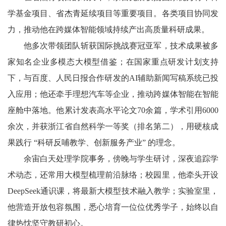
学基金项目、省杰青延续项目等重要项目。各类项目协同发
力，推动他在跨媒体智能领域持续产出高质量科研成果。
他多次带领团队斩获国际挑战赛冠亚军，技术成果被多
家知名企业多模态大模型借鉴；在国家重点研发计划支持
下，与百度、人民日报合作研发的AI辅助新闻写稿系统已投
入应用；他还牵手理想汽车等企业，推动跨媒体智能在智能
座舱中落地。他累计发表高水平论文70余篇，学术引用6000
余次，并获浙江省自然科学一等奖（排名第二），用硬核成
果践行 “科研反哺教学、创新服务产业” 的理念。
余宙白天处理学院事务，傍晚与学生研讨，深夜追踪学
术动态，还常用大模型梳理前沿脉络；校园里，他牵头开设
DeepSeek通识课，将最新大模型技术融入教学；实验室里，
他营造开放包容氛围，悉心培育一位位优秀学子，始终以自
律热忱坚守教研初心。