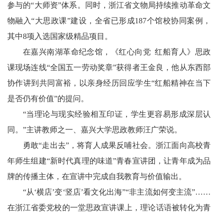
参与的“大师资”体系。同时，浙江省文物局持续推动革命文
物融入“大思政课”建设，全省已形成187个馆校协同案例，
其中8项入选国家级精品项目。
在嘉兴南湖革命纪念馆，《红心向党 红船育人》思政
课现场连线“全国五一劳动奖章”获得者王金良，他从东西部
协作讲到共同富裕，以亲身经历回应学生“红船精神在当下
是否仍有价值”的提问。
“当理论与现实经验相互印证，学生更容易形成深层认
同。”主讲教师之一、嘉兴大学思政教师汪广荣说。
勇敢“走出去”，将育人成果反哺社会。浙江面向高校青
年师生组建“新时代真理的味道”青春宣讲团，让青年成为品
牌的传播主体，在宣讲中完成自我教育与价值输出。
“从‘横店’变‘竖店’看文化出海”“非主流如何变主流”……
在浙江省委党校的一堂思政宣讲课上，理论话语被转化为青