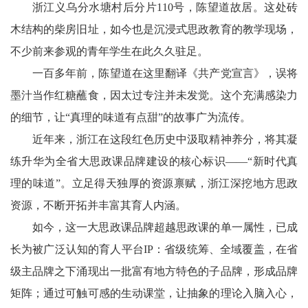
浙江义乌分水塘村后分片110号，陈望道故居。这处砖
木结构的柴房旧址，如今也是沉浸式思政教育的教学现场，
不少前来参观的青年学生在此久久驻足。
一百多年前，陈望道在这里翻译《共产党宣言》，误将
墨汁当作红糖蘸食，因太过专注并未发觉。这个充满感染力
的细节，让“真理的味道有点甜”的故事广为流传。
近年来，浙江在这段红色历史中汲取精神养分，将其凝
练升华为全省大思政课品牌建设的核心标识——“新时代真
理的味道”。立足得天独厚的资源禀赋，浙江深挖地方思政
资源，不断开拓并丰富其育人内涵。
如今，这一大思政课品牌超越思政课的单一属性，已成
长为被广泛认知的育人平台IP：省级统筹、全域覆盖，在省
级主品牌之下涌现出一批富有地方特色的子品牌，形成品牌
矩阵；通过可触可感的生动课堂，让抽象的理论入脑入心，