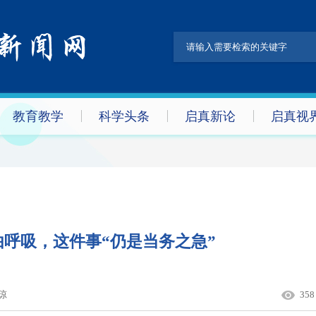
教育教学
科学头条
启真新论
启真视
呼吸，这件事“仍是当务之急”
琼
358