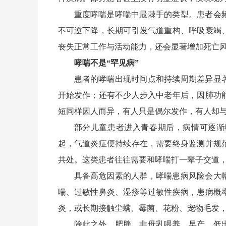
重度哮喘是哮喘中最棘手的类型。患者会
不可逆下降，长期可引发气道重构、呼吸衰竭
丧失正常工作与活动能力，还会显著增加死亡风险
哮喘不是“罕见病”
患者的哮喘出现时间点和持续周期差异显
开始发作；还有不少人步入中老年后，因肺功
短同样因人而异，有人只是偶尔发作，有人却
部分儿童患者进入青春期后，病情可逐渐
起，气道炎症便持续存在，需要终身监测并规
共处。这类患者往往需要和哮喘打一辈子交道，
具备高危因素的人群，哮喘患病风险会大
喘、过敏性鼻炎、湿疹等过敏性疾病，患病概
炎，或长期接触尘螨、霉菌、花粉、宠物毛发
除此之外，肥胖、非母乳喂养、早产、低