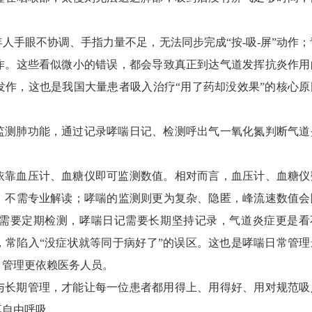
人手眼不协调、手指力量不足，无法同步完成“按-吸-屏”动作；
作。这些看似微小的错误，都会导致真正到达气道发挥抗炎作用
发作，这也是我国大量患者吸入治疗“用了药却没效果”的核心原
监测肺功能，通过记录哮喘日记、检测呼出气一氧化氮判断气道
。
依靠血压计、血糖仪即可监测数值。相对而言，血压计、血糖仪
，不需专业解读；哮喘的监测则更为复杂、隐匿，峰流速数值会
需要定期检测，哮喘日记需要长期坚持记录，气道炎症更是看
，常陷入“没症状就等同于病好了”的误区。这也是哮喘日常管理
，管理更依赖医务人员。
与长期管理，才能让每一位患者都用得上、用得好、用对规范吸
享自由呼吸。