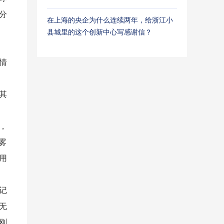
分
在上海的央企为什么连续两年，给浙江小
县城里的这个创新中心写感谢信？
情
其
，
雾
用
记
无
刚