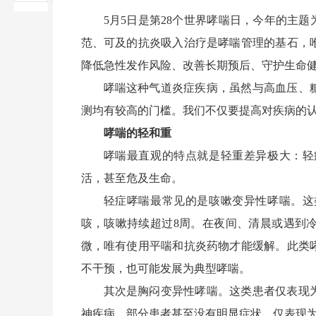
5月5日是第28个世界哮喘日，今年的主
范、可及的抗炎吸入治疗是哮喘管理的基石，
降低急性发作风险、改善长期预后、守护生命
哮喘这种气道炎症疾病，虽然与高血压、
测均有较高的门槛。我们不仅要提高对疾病的
哮喘的轻和重
哮喘最直观的特点就是轻重差异极大：轻
活，甚至危及生命。
轻症哮喘最常见的是咳嗽变异性哮喘。这
咳，咳嗽持续超过8周。在夜间、清晨或遇到
微，唯有使用平喘和抗炎药物才能缓解。此类
不干预，也可能发展为典型哮喘。
其次是胸闷变异性哮喘。这类患者仅表现
神疾病。部分患者甚至没有明显症状，仅表现