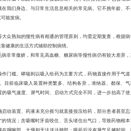
是藏在我们身边、与日常生活息息相关的常见病。它不挑年龄、不
就可能发病。
等大众熟知的慢性病有相通的管理原则，均需定期复查，根据病
依靠健康的生活方式辅助控制病情。
的毛病非常傲娇，和常见高血糖、糖尿病等慢性病仍有较大差异，
操作门槛。哮喘则以吸入给药为主要方式，药物直接作用于气道
。目前临床吸入装置种类繁多、结构各异，准纳器、都保、气
置的吸气速度、屏气时间、启动方式完全不同，进一步抬高了使
确启动装置、药液未充分摇匀就直接按压给药，部分患者甚至忘
药”的情况；含吸嘴时牙齿咬住、舌头堵住出气口，导致药物根本
撞在咽喉部，太慢则无法送达肺部；吸药后没有屏气足够时间，