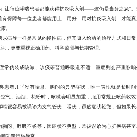
题为“让每位哮喘患者都能获得抗炎吸入剂——这仍是当务之急”。
唯有保障每一位患者都能用上、用好、用对抗炎吸入剂，才能真
健康。
糖尿病等一样是常见的慢性病，但其吸入给药的治疗方式和日常
认识，更要重视正确用药、科学监测与长期管理。
症常伪装成咳嗽、咳痰等普通呼吸道不适，重症则会严重影响
类患者几乎没有喘息、胸闷的典型症状，唯一表现就是长时间
冷空气、油烟、花粉时，咳嗽会明显加重，服用常规止咳药收效
哮喘很容易被误诊为支气管炎、咽炎，虽然症状轻微，但如果长
为胸闷、呼吸不畅等，因症状不典型，常被误诊为心脏疾病甚至
为肺功能指标异常。