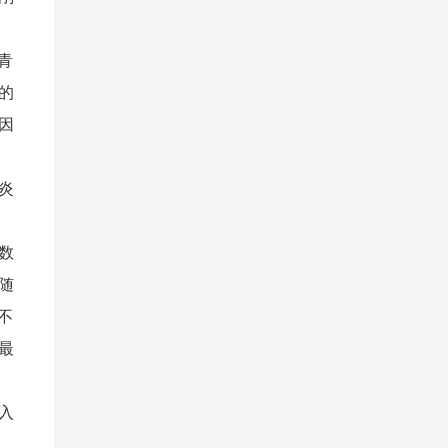
青
的
因
炎
数
随
不
最
入