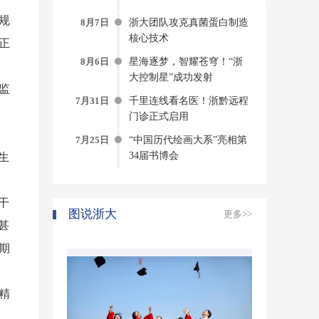
规
8月7日
浙大团队攻克真菌蛋白制造
核心技术
正
8月6日
星海逐梦，智耀苍穹！“浙
大控制星”成功发射
监
7月31日
千里连线看名医！浙黔远程
门诊正式启用
7月25日
“中国历代绘画大系”亮相第
34届书博会
生
干
图说浙大
更多>>
甚
期
精