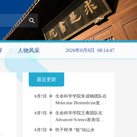
界
人物风采
2026年8月8日 08:14:47
最近更新
8月7日
生命科学学院朱成钢团队在
Molecular Biomedicine发文
提出新型“受体-药物偶联
8月7日
生命科学学院王勇团队在
物”双重抗病毒策略
Advanced Science发表综述
AI-物理-实验“三位一体”的
8月7日
吃干榨净 “链”动山乡
蛋白质动态建模新范式