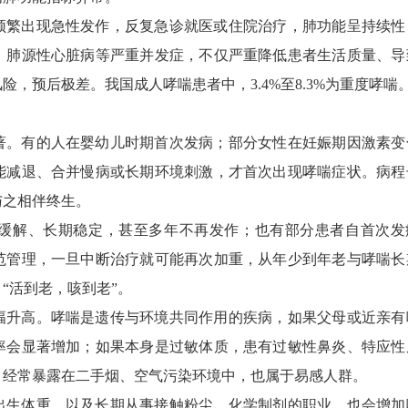
频繁出现急性发作，反复急诊就医或住院治疗，肺功能呈持续性
、肺源性心脏病等严重并发症，不仅严重降低患者生活质量、导
，预后极差。我国成人哮喘患者中，3.4%至8.3%为重度哮喘
著。有的人在婴幼儿时期首次发病；部分女性在妊娠期因激素变
能减退、合并慢病或长期环境刺激，才首次出现哮喘症状。病程
与之相伴终生。
缓解、长期稳定，甚至多年不再发作；也有部分患者自首次发
范管理，一旦中断治疗就可能再次加重，从年少到年老与哮喘长
“活到老，咳到老”。
幅升高。哮喘是遗传与环境共同作用的疾病，如果父母或近亲有
率会显著增加；如果本身是过敏体质，患有过敏性鼻炎、特应性
，经常暴露在二手烟、空气污染环境中，也属于易感人群。
出生体重，以及长期从事接触粉尘、化学制剂的职业，也会增加