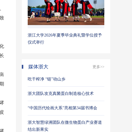
、
致
。
浙江大学2026年夏季毕业典礼暨学位授予
仪式举行
化
长
媒体浙大
更多>>
病
吃干榨净 “链”动山乡
期
浙大团队攻克真菌蛋白制造核心技术
哮
“中国历代绘画大系”亮相第34届书博会
皮
浙大智慧绿洲团队在微生物蛋白产业赛道
结出新果实
哮