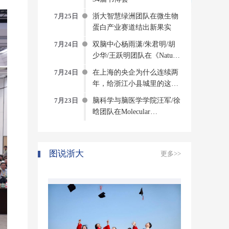
7月25日
浙大智慧绿洲团队在微生物
蛋白产业赛道结出新果实
7月24日
双脑中心杨雨潇/朱君明/胡
少华/王跃明团队在《Nature
Computational Science》发文
7月24日
在上海的央企为什么连续两
构建侵入式脑机接口方法与
年，给浙江小县城里的这个
系统
创新中心写感谢信？
7月23日
脑科学与脑医学学院汪军/徐
晗团队在Molecular
Psychiatry发表研究成果揭示
压力诱发焦虑的神经环路与
分子机制
图说浙大
更多>>