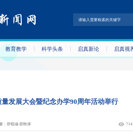
教育教学
科学头条
启真新论
启真视
量发展大会暨纪念办学90周年活动举行
者：
舒聪涵 邵秋涛
714