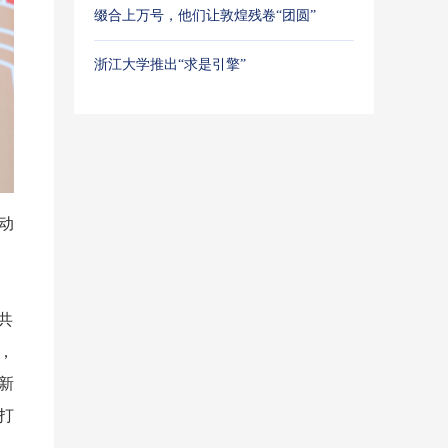
缀合上万号，他们让敦煌残卷“团圆”
浙江大学推出“求是引擎”
动
共
，
新
打