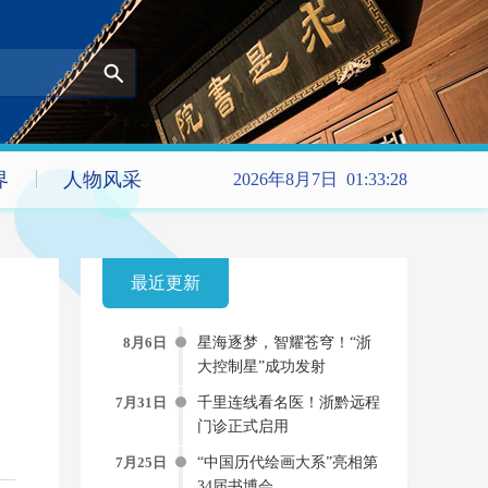
界
人物风采
2026年8月7日 01:33:30
最近更新
8月6日
星海逐梦，智耀苍穹！“浙
大控制星”成功发射
7月31日
千里连线看名医！浙黔远程
门诊正式启用
7月25日
“中国历代绘画大系”亮相第
34届书博会