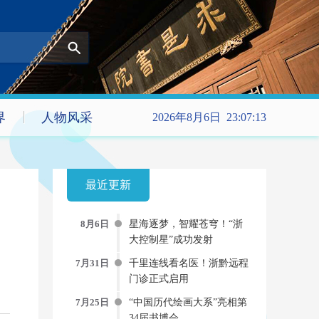
界
人物风采
2026年8月6日 23:07:15
最近更新
8月6日
星海逐梦，智耀苍穹！“浙
大控制星”成功发射
7月31日
千里连线看名医！浙黔远程
门诊正式启用
7月25日
“中国历代绘画大系”亮相第
34届书博会