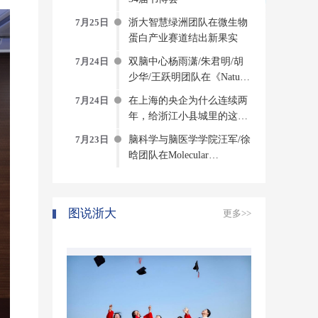
7月25日
浙大智慧绿洲团队在微生物
蛋白产业赛道结出新果实
7月24日
双脑中心杨雨潇/朱君明/胡
少华/王跃明团队在《Nature
Computational Science》发文
7月24日
在上海的央企为什么连续两
构建侵入式脑机接口方法与
年，给浙江小县城里的这个
系统
创新中心写感谢信？
7月23日
脑科学与脑医学学院汪军/徐
晗团队在Molecular
Psychiatry发表研究成果揭示
压力诱发焦虑的神经环路与
分子机制
图说浙大
更多>>