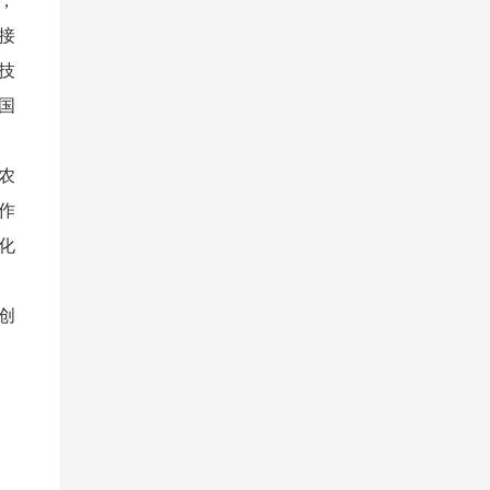
，
接
技
国
农
作
化
创