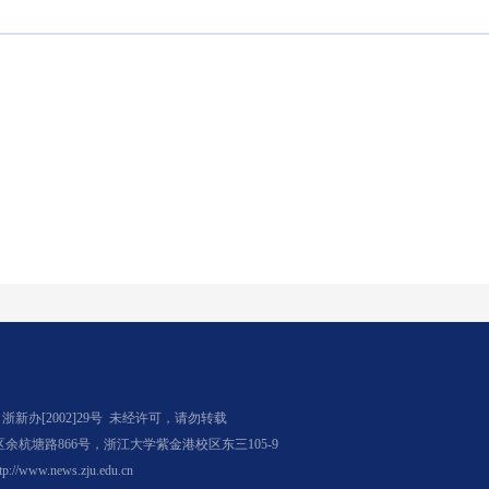
办[2002]29号
未经许可，请勿转载
杭塘路866号，浙江大学紫金港校区东三105-9
tp://www.news.zju.edu.cn