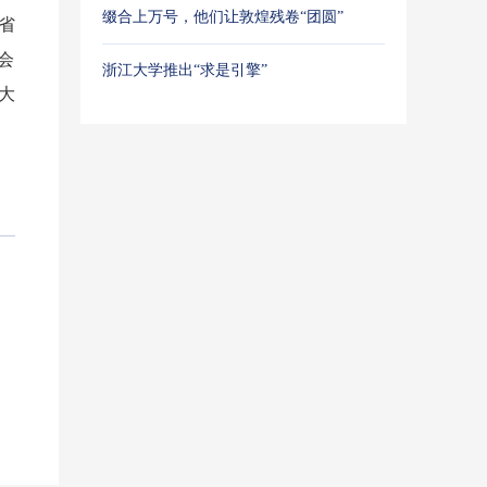
缀合上万号，他们让敦煌残卷“团圆”
省
会
浙江大学推出“求是引擎”
大