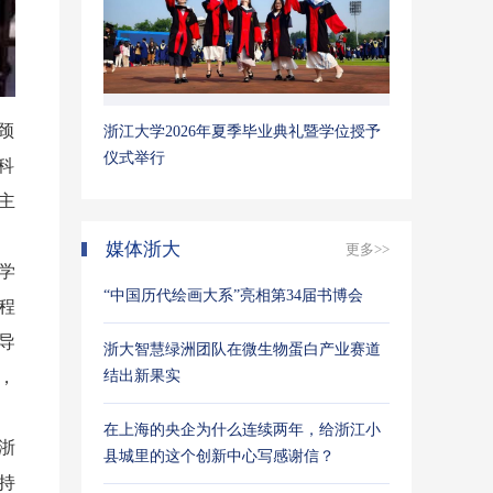
颈
浙江大学2026年夏季毕业典礼暨学位授予
仪式举行
科
主
媒体浙大
更多>>
学
“中国历代绘画大系”亮相第34届书博会
程
导
浙大智慧绿洲团队在微生物蛋白产业赛道
结出新果实
，
在上海的央企为什么连续两年，给浙江小
浙
县城里的这个创新中心写感谢信？
持