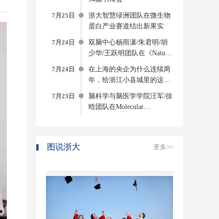
7月25日
浙大智慧绿洲团队在微生物
蛋白产业赛道结出新果实
7月24日
双脑中心杨雨潇/朱君明/胡
少华/王跃明团队在《Nature
Computational Science》发文
7月24日
在上海的央企为什么连续两
构建侵入式脑机接口方法与
年，给浙江小县城里的这个
系统
创新中心写感谢信？
7月23日
脑科学与脑医学学院汪军/徐
晗团队在Molecular
Psychiatry发表研究成果揭示
压力诱发焦虑的神经环路与
分子机制
图说浙大
更多>>