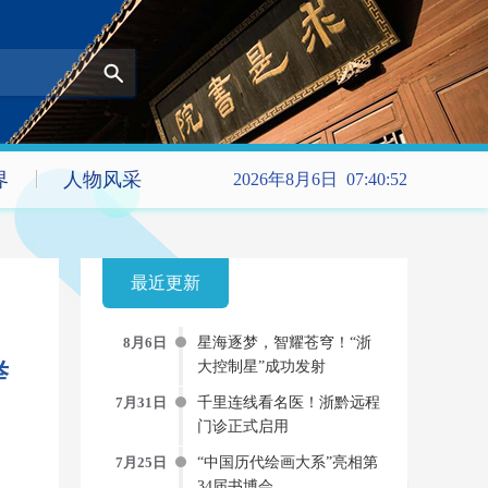
界
人物风采
2026年8月6日 07:40:52
最近更新
8月6日
星海逐梦，智耀苍穹！“浙
大控制星”成功发射
举
7月31日
千里连线看名医！浙黔远程
门诊正式启用
7月25日
“中国历代绘画大系”亮相第
34届书博会