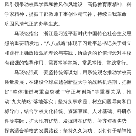
风引领带动校风学风和教风作风建设，高扬教育家精神、科
学家精神，提振干部教师干事创业精气神，持续自我革命，
巩固风清气正的办学生态。
马琰铭指出，浙江是习近平新时代中国特色社会主义思
想的重要萌发地，“八八战略”体现了习近平总书记关于树立
和践行正确政绩观的理论与实践，所蕴含的价值理念对学校
有很强的指导作用，需要常学常新、常思常悟、常践常行。
马琰铭强调，要坚持统筹谋划，用系统观念推动学校高
质量发展，在建设全球卓越创新型大学的战略机遇期，把握
好“整体推进与重点突破”“守正与创新”等重要关系，推
动“九大战略”落地落实；坚持实事求是，树立问题导向和目
标导向，结合学校文化传统、资源禀赋、人才基础、科研条
件等实际，扩大现有优势、发掘潜在优势、补齐短板劣势，
探索适合学校的发展路径；坚持久久为功，以钉钉子精神推