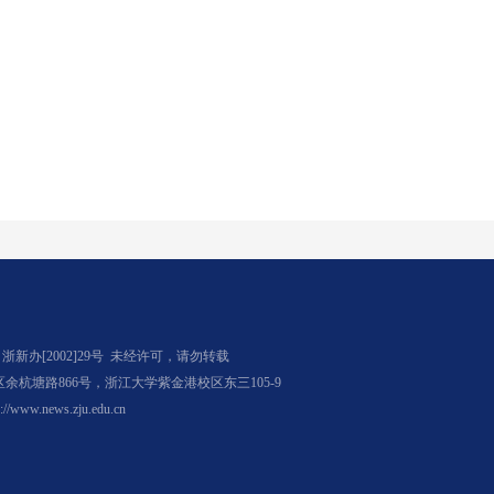
办[2002]29号
未经许可，请勿转载
杭塘路866号，浙江大学紫金港校区东三105-9
p://www.news.zju.edu.cn