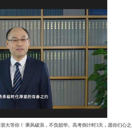
浙大等你！ 乘风破浪，不负韶华。高考倒计时3天，愿你们心之