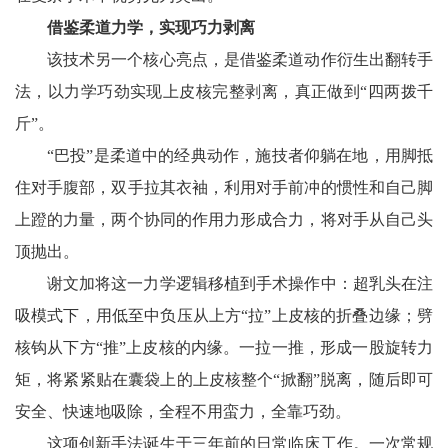
借鉴柔道力学，实现巧力剥离
该技术另一个核心亮点，是借鉴柔道动作衍生出翻转手
法，以力学巧劲实现上皮核完整剥离，真正做到“四两拨千
斤”。
“巴投”是柔道中的经典动作，施技者仰躺在地，用脚抵
住对手腹部，双手拉其衣袖，利用对手前冲的惯性和自己脚
上蹬的力量，两个协同的作用力形成合力，将对手从自己头
顶抛出。
谢文加将这一力学逻辑移植到手术操作中：超乳头在注
吸模式下，用低至中负压从上方“拉”上皮核的折叠边缘；劈
核钩从下方“推”上皮核的内缘。一拉一推，形成一股旋转力
矩，将紧紧贴在囊袋上的上皮核整个“掀翻”脱离，随后即可
安全、快速地吸除，全程不用蛮力，全靠巧劲。
这项创新手法诞生于三年前的日常临床工作。一次常规