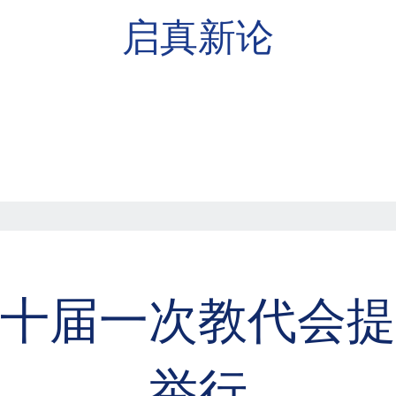
启真新论
十届一次教代会提
举行