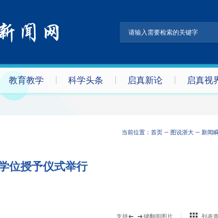
教育教学
科学头条
启真新论
启真视
当前位置：
首页
图说浙大
新闻
暨学位授予仪式举行
支持
键翻阅图片
列表