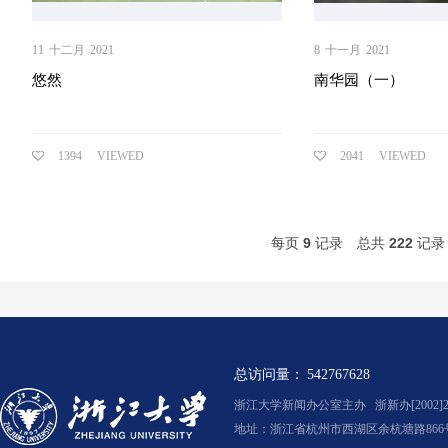
11
十二月
2021
8
十一月
2021
悠然
南华园（一）
1394
VIEWED
2041
VIEWED
每页
9
记录
总共
222
记
总访问量：
542767628
浙江大学新闻办公室主办 浙新办[2002]2
地址：浙江省杭州市西湖区余杭塘路866号