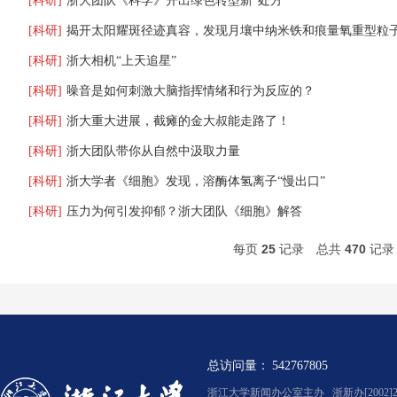
[科研]
浙大团队《科学》开出绿色转型新“处方”
[科研]
揭开太阳耀斑径迹真容，发现月壤中纳米铁和痕量氧重型粒
[科研]
浙大相机“上天追星”
[科研]
噪音是如何刺激大脑指挥情绪和行为反应的？
[科研]
浙大重大进展，截瘫的金大叔能走路了！
[科研]
浙大团队带你从自然中汲取力量
[科研]
浙大学者《细胞》发现，溶酶体氢离子“慢出口”
[科研]
压力为何引发抑郁？浙大团队《细胞》解答
每页
25
记录
总共
470
记
总访问量：
542767805
浙江大学新闻办公室主办 浙新办[2002]2