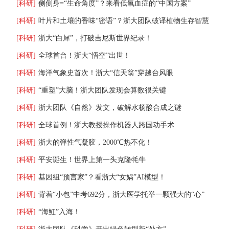
[科研]
侧侧身=“生命角度”？来看低氧血症的“中国方案”
[科研]
叶片和土壤的香味“密语”？浙大团队破译植物生存智慧
[科研]
浙大“白犀”，打破吉尼斯世界纪录！
[科研]
全球首台！浙大“悟空”出世！
[科研]
海洋气象史首次！浙大“信天翁”穿越台风眼
[科研]
“重塑”大脑！浙大团队发现会算数很关键
[科研]
浙大团队《自然》发文，破解水杨酸合成之谜
[科研]
全球首例！浙大教授操作机器人跨国动手术
[科研]
浙大的弹性气凝胶，2000℃热不化！
[科研]
平安诞生！世界上第一头克隆牦牛
[科研]
基因组“预言家”？看浙大“女娲”AI模型！
[科研]
背着“小包”中考692分，浙大医学托举一颗强大的“心”
[科研]
“海魟”入海！