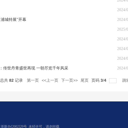
2024/0
2024/0
·浦城特展”开幕
2024/0
2025/0
2024/0
2024/0
2024/0
”：传世丹青盛世再现 一朝尽览千年风采
2024/0
总共
82
记录
第一页
<<上一页
下一页>>
尾页
页码
3
/
4
跳
办[2002]29号
未经许可，请勿转载