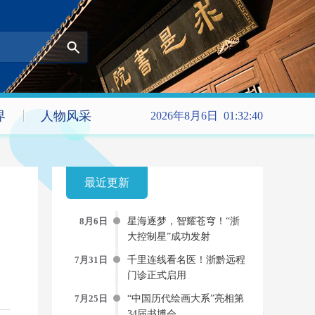
界
人物风采
2026年8月6日 01:32:40
最近更新
8月6日
星海逐梦，智耀苍穹！“浙
大控制星”成功发射
7月31日
千里连线看名医！浙黔远程
门诊正式启用
7月25日
“中国历代绘画大系”亮相第
34届书博会