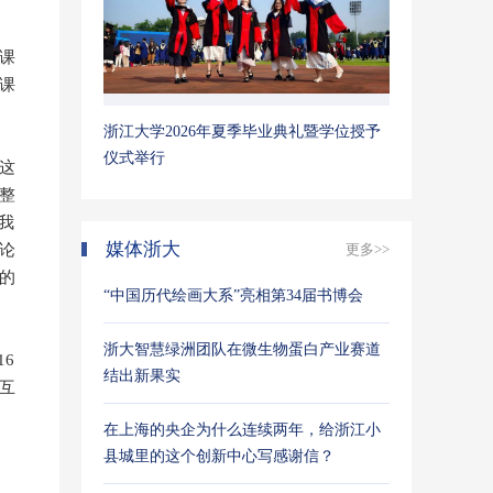
课
课
浙江大学2026年夏季毕业典礼暨学位授予
仪式举行
这
整
我
媒体浙大
论
更多>>
的
“中国历代绘画大系”亮相第34届书博会
浙大智慧绿洲团队在微生物蛋白产业赛道
16
结出新果实
互
在上海的央企为什么连续两年，给浙江小
县城里的这个创新中心写感谢信？