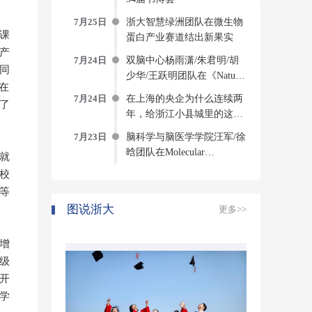
7月25日
浙大智慧绿洲团队在微生物
课
蛋白产业赛道结出新果实
产
7月24日
双脑中心杨雨潇/朱君明/胡
同
少华/王跃明团队在《Nature
在
Computational Science》发文
7月24日
在上海的央企为什么连续两
了
构建侵入式脑机接口方法与
年，给浙江小县城里的这个
系统
创新中心写感谢信？
7月23日
脑科学与脑医学学院汪军/徐
晗团队在Molecular
就
Psychiatry发表研究成果揭示
校
压力诱发焦虑的神经环路与
等
分子机制
图说浙大
更多>>
增
级
开
学