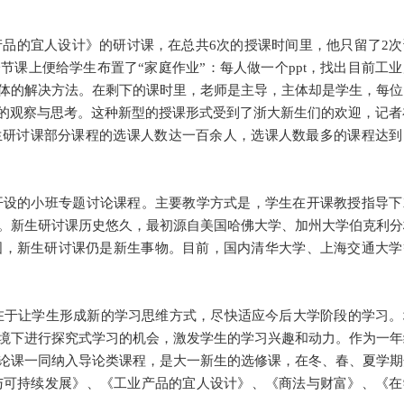
品的宜人设计》的研讨课，在总共6次的授课时间里，他只留了2次
课上便给学生布置了“家庭作业”：每人做一个ppt，找出目前工业
体的解决方法。在剩下的课时里，老师是主导，主体却是学生，每位
己的观察与思考。这种新型的授课形式受到了浙大新生们的欢迎，记者
生研讨课部分课程的选课人数达一百余人，选课人数最多的课程达到
设的小班专题讨论课程。主要教学方式是，学生在开课教授指导下
。新生研讨课历史悠久，最初源自美国哈佛大学、加州大学伯克利分
国，新生研讨课仍是新生事物。目前，国内清华大学、上海交通大学
在于让学生形成新的学习思维方式，尽快适应今后大学阶段的学习。
境下进行探究式学习的机会，激发学生的学习兴趣和动力。作为一年
论课一同纳入导论类课程，是大一新生的选修课，在冬、春、夏学期
学与可持续发展》、《工业产品的宜人设计》、《商法与财富》、《在