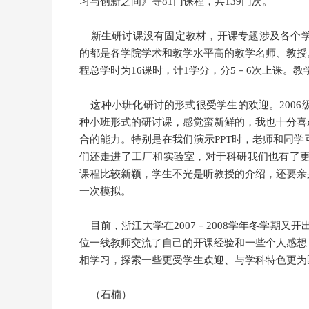
习与创新之间》等81门课程，共139门次。
新生研讨课没有固定教材，开课专题涉及各个学
的都是各学院学术和教学水平高的教学名师、教授
程总学时为16课时，计1学分，分5－6次上课。教学
这种小班化研讨的形式很受学生的欢迎。2006
种小班形式的研讨课，感觉蛮新鲜的，我也十分喜
合的能力。特别是在我们演示PPT时，老师和同
们还走进了工厂和实验室，对于科研我们也有了更
课程比较新颖，学生不光是听教授的介绍，还要亲
一次模拟。
目前，浙江大学在2007－2008学年冬学期又开
位一线教师交流了自己的开课经验和一些个人感想
相学习，探索一些更受学生欢迎、与学科特色更为
（石楠）