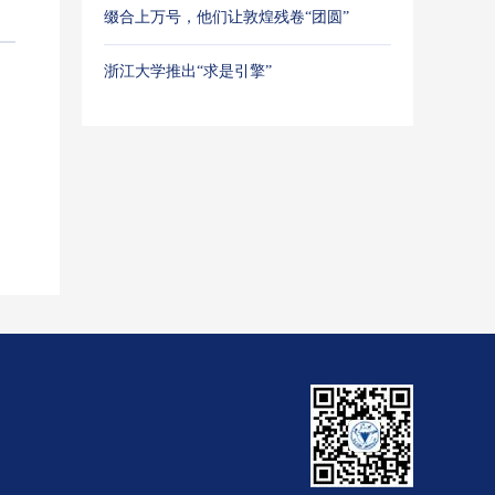
缀合上万号，他们让敦煌残卷“团圆”
浙江大学推出“求是引擎”