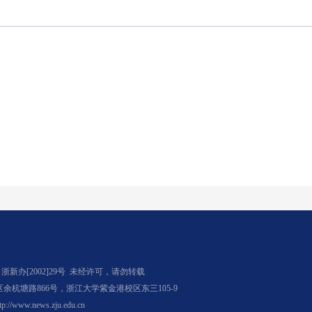
办[2002]29号
未经许可，请勿转载
杭塘路866号，浙江大学紫金港校区东三105-9
tp://www.news.zju.edu.cn