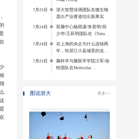
7月25日
浙大智慧绿洲团队在微生物
，
蛋白产业赛道结出新果实
的
7月24日
双脑中心杨雨潇/朱君明/胡
是
少华/王跃明团队在《Nature
Computational Science》发文
在
7月24日
在上海的央企为什么连续两
构建侵入式脑机接口方法与
年，给浙江小县城里的这个
系统
创新中心写感谢信？
7月23日
脑科学与脑医学学院汪军/徐
少
晗团队在Molecular
Psychiatry发表研究成果揭示
候
压力诱发焦虑的神经环路与
阔
分子机制
么
图说浙大
更多>>
这
是
在