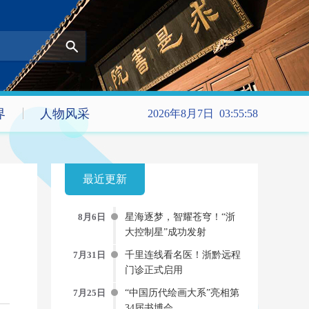
界
人物风采
2026年8月7日 03:55:58
最近更新
8月6日
星海逐梦，智耀苍穹！“浙
大控制星”成功发射
7月31日
千里连线看名医！浙黔远程
门诊正式启用
7月25日
“中国历代绘画大系”亮相第
34届书博会