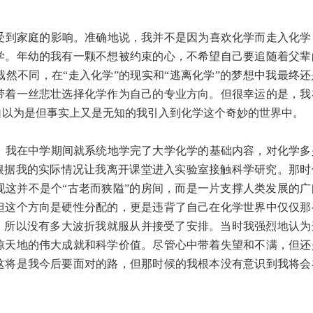
到家庭的影响。准确地说，我并不是因为喜欢化学而走入化学
学。年幼的我有一颗不想被约束的心，不希望自己要追随着父辈
然不同，在“走入化学”的现实和“逃离化学”的梦想中我最终还
带着一丝悲壮选择化学作为自己的专业方向。但很幸运的是，我
自以为是但事实上又是无知的我引入到化学这个奇妙的世界中。
我在中学期间就系统地学完了大学化学的基础内容，对化学多
师根据我的实际情况让我离开课堂进入实验室接触科学研究。那时
现这并不是个“古老而狭隘”的房间，而是一片支撑人类发展的广
但这个方向是硬性分配的，更是违背了自己在化学世界中仅仅那
垫，所以没有多大波折我就服从并接受了安排。当时我强烈地认为
惊天地的伟大成就和科学价值。尽管心中带着失望和不满，但还
这将是我今后要面对的路，但那时候的我根本没有意识到我将会