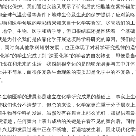
功能化保护。我们通过实验又展示了矿化后的细胞能在紫外辐射
和全球气温变暖等条件下地球生命及生态的保护提供了应对策略
生物和医学领域的精彩结果却来自于化学实验室。尽管我们的工
、地学、生物、医学和药学等，但归根结底还是围绕着一个基础
就是为什么我们是依靠化学开展这项跨学科研究的原因。我们能
，同时向其他学科辐射发展，也正体现了对科学研究规律的遵
化学”的学生完成了到“深爱化学”的学者的自发转变，即便是当
们现在和未来的生活，我感到很幸运的是能够亲身参与其中并体
上并不简单，而很多复杂生命现象的实质却是化学中的不复杂，
丽。
生物医学的进展都是建立在化学研究成果的基础上，事实上生
使我们也分不清楚了。但总的来说，化学家更注重于分子层次上
着生物等学科的发展。虽然没有在舞台上那么光鲜，却提供着最
很清楚，任何舞台上演出成功的关键是在看不见的舞台后。同样
科兴起和发展过程中正在不断地、普遍地发生着。因此现代化学