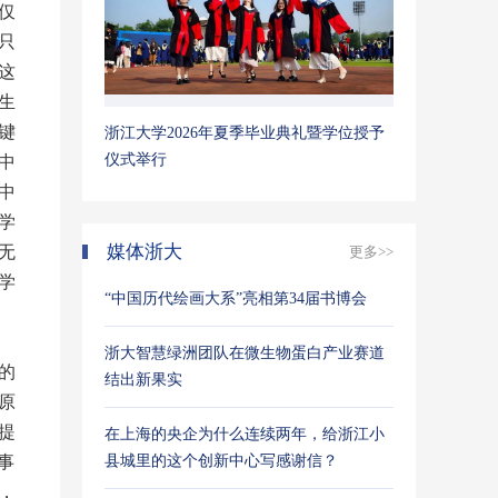
仅
只
这
生
键
浙江大学2026年夏季毕业典礼暨学位授予
仪式举行
中
中
学
媒体浙大
无
更多>>
学
“中国历代绘画大系”亮相第34届书博会
浙大智慧绿洲团队在微生物蛋白产业赛道
的
结出新果实
原
提
在上海的央企为什么连续两年，给浙江小
事
县城里的这个创新中心写感谢信？
，