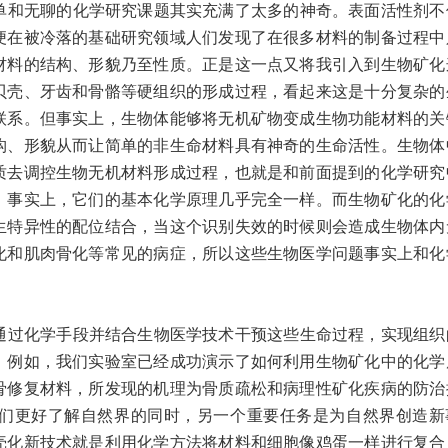
和无聊的化学研究课题其实充满了太多的神奇。表面活性剂不
便在被冷落的基础研究领域人们发现了在很多材料的制备过程中
材料的结构、形貌乃至性质。正是这一点又将我引入到生物矿化
贝壳、牙齿和骨骼等硬组织的形成过程，看起来这是十分复杂的
联系。但事实上，生物体能够将无机矿物变成生物功能材料的关
构、形貌从而让简单的非生命材料具有神奇的生命活性。生物体
质去调控生物无机材料形成过程，也就是和前面提到的化学研究
。事实上，它们的基本化学原理几乎完全一样。而生物矿化的化
生特异性的配位结合，当这个识别失效的时候则会造成生物体内
化和肌肉骨化等常见的病症，所以这些生物医学问题事实上和化
过化学手段并结合生物医学技术干预这些生命过程，实现组织
。例如，我们实验室已经成功演示了如何利用生物矿化中的化学
骨修复材料，所发现的机理为骨质疏松和病理性矿化疾病的防治
们更好了解自然界的同时，另一个重要任务是为自然界创造新
壳化新技术就是利用化学方法将材料和细胞像鸡蛋一样进行复合