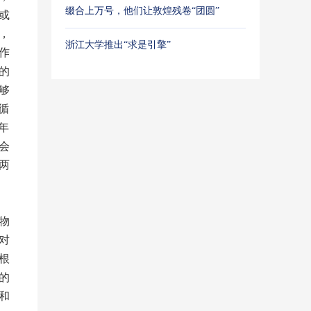
缀合上万号，他们让敦煌残卷“团圆”
或
，
浙江大学推出“求是引擎”
作
的
够
循
年
会
两
物
对
根
的
和