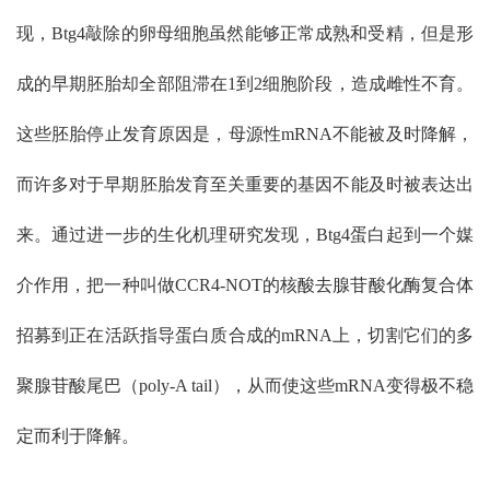
现，Btg4敲除的卵母细胞虽然能够正常成熟和受精，但是形
成的早期胚胎却全部阻滞在1到2细胞阶段，造成雌性不育。
这些胚胎停止发育原因是，母源性mRNA不能被及时降解，
而许多对于早期胚胎发育至关重要的基因不能及时被表达出
来。通过进一步的生化机理研究发现，Btg4蛋白起到一个媒
介作用，把一种叫做CCR4-NOT的核酸去腺苷酸化酶复合体
招募到正在活跃指导蛋白质合成的mRNA上，切割它们的多
聚腺苷酸尾巴（poly-A tail），从而使这些mRNA变得极不稳
定而利于降解。