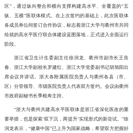
区”，通过纵向整合和横向支撑构建高水平、全覆盖的“五
纵、五横”医联体模式。在上次签约的基础上，此次医联体
各成员单位间签订合作协议，标志着浙江大学与衢州市共同
绘就的高水平医疗联合体建设蓝图落地，正式进入全面运行
阶段。
浙江省卫生计生委副主任徐润龙、衢州市副市长王良
春、浙江大学副校长罗建红、浙江大学党委副书记胡旭阳出
席会议并讲话。浙大各附属医院负责人与衢州各县（市、
区）分管领导、市级医院负责人代表双方签约。会议由衢州
市政府副秘书长季根寿主持。
“浙大与衢州共建高水平医联体是浙江省深化医改的重
要举措，也是探索‘双下沉，两提升’实现形式的新尝试。”徐
润龙表示，“健康中国”已上升为国家战略，希望双方把握好