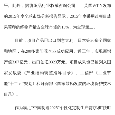
平。此外，据纺织品行业权威咨询公司——英国
WTiN
发布
的
2015
年度全球市场分析报告显示，
2015
年度采用该项目成
果喷印的织物产量占全球市场的
13%
，为全球第二。
目前，项目产品已出口到意大利、日本等
20
多个国家
和地区，在
200
多家印花企业成功应用。近三年，实现新增
产值
3.07
亿元，出口创汇
9323
万元。项目成果也已被列入国
家发改委《产业结构调整指导目录》、工信部《工业节
能“十二五”规划》和环保部《国家鼓励发展的环境保护技术
目录》。
作为满足“中国制造
2025
”个性化定制生产需求和“快时