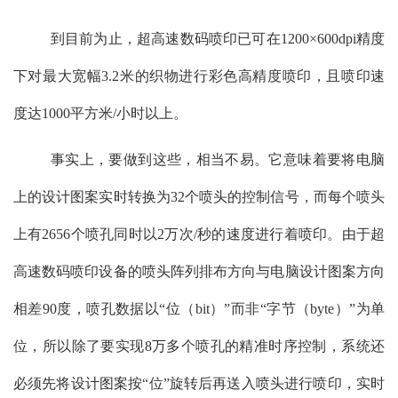
到目前为止，超高速数码喷印已可在
1200
×
600dpi
精度
下对最大宽幅
3.2
米的织物进行彩色高精度喷印，且喷印速
度达
1000
平方米
/
小时以上。
事实上，要做到这些，相当不易。它意味着要将电脑
上的设计图案实时转换为
32
个喷头的控制信号，而每个喷头
上有
2656
个喷孔同时以
2
万次
/
秒的速度进行着喷印。由于超
高速数码喷印设备的喷头阵列排布方向与电脑设计图案方向
相差
90
度，喷孔数据以“位（
bit
）”而非“字节（
byte
）”为单
位，所以除了要实现
8
万多个喷孔的精准时序控制，系统还
必须先将设计图案按“位”旋转后再送入喷头进行喷印，实时