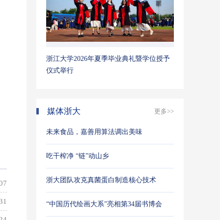
浙江大学2026年夏季毕业典礼暨学位授予
仪式举行
媒体浙大
更多>>
未来食品，嘉善用算法调出美味
吃干榨净 “链”动山乡
浙大团队攻克真菌蛋白制造核心技术
“中国历代绘画大系”亮相第34届书博会