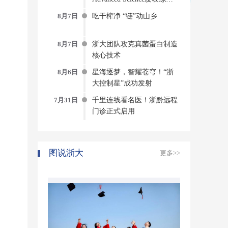
AI-物理-实验“三位一体”的
8月7日
吃干榨净 “链”动山乡
蛋白质动态建模新范式
8月7日
浙大团队攻克真菌蛋白制造
核心技术
8月6日
星海逐梦，智耀苍穹！“浙
大控制星”成功发射
7月31日
千里连线看名医！浙黔远程
门诊正式启用
图说浙大
更多>>