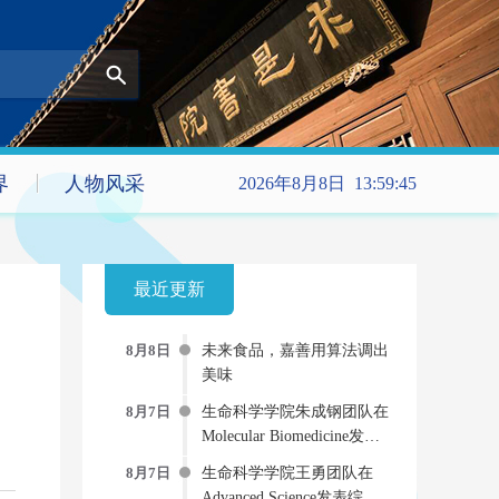
界
人物风采
2026年8月8日 13:59:46
最近更新
8月8日
未来食品，嘉善用算法调出
美味
8月7日
生命科学学院朱成钢团队在
Molecular Biomedicine发文
提出新型“受体-药物偶联
8月7日
生命科学学院王勇团队在
物”双重抗病毒策略
Advanced Science发表综述