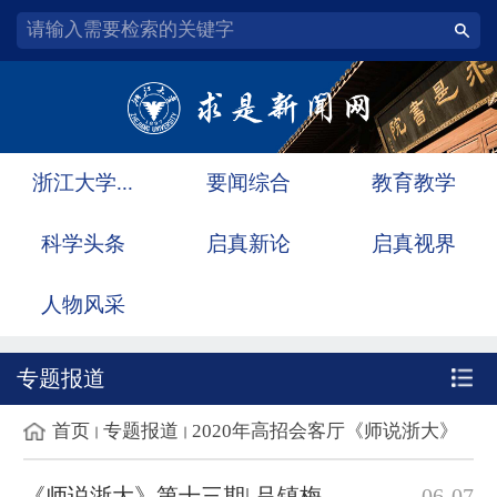
浙江大学...
要闻综合
教育教学
科学头条
启真新论
启真视界
人物风采
专题报道
首页
专题报道
2020年高招会客厅《师说浙大》
《师说浙大》第十三期| 吕镇梅：无“微”不至——微生物改变世界
06-07