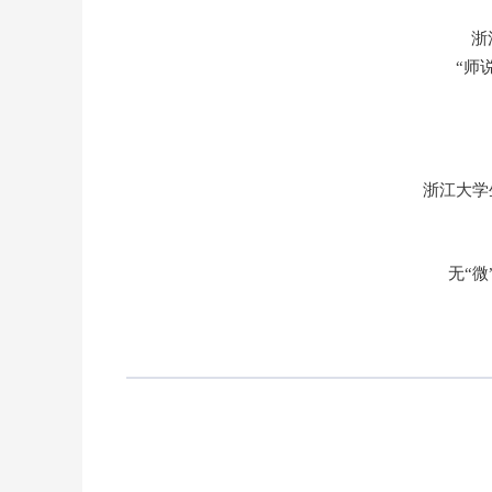
浙
“师
浙江大学
无“