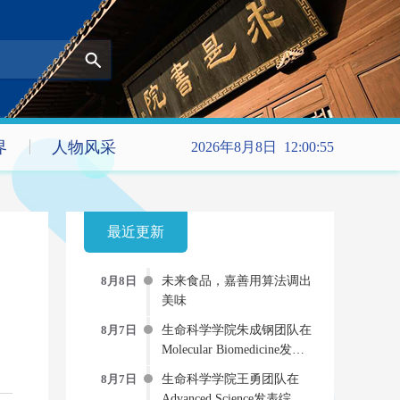
界
人物风采
2026年8月8日 12:00:55
最近更新
8月8日
未来食品，嘉善用算法调出
美味
8月7日
生命科学学院朱成钢团队在
Molecular Biomedicine发文
提出新型“受体-药物偶联
8月7日
生命科学学院王勇团队在
物”双重抗病毒策略
Advanced Science发表综述