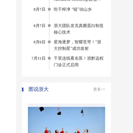
AI-物理-实验“三位一体”的
8月7日
吃干榨净 “链”动山乡
蛋白质动态建模新范式
8月7日
浙大团队攻克真菌蛋白制造
核心技术
8月6日
星海逐梦，智耀苍穹！“浙
大控制星”成功发射
7月31日
千里连线看名医！浙黔远程
门诊正式启用
图说浙大
更多>>