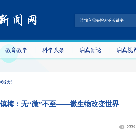
教育教学
科学头条
启真新论
启真视
说浙大》
吕镇梅：无“微”不至——微生物改变世界
2330