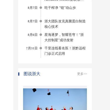
AI-物理-实验“三位一体”的
8月7日
吃干榨净 “链”动山乡
蛋白质动态建模新范式
8月7日
浙大团队攻克真菌蛋白制造
核心技术
8月6日
星海逐梦，智耀苍穹！“浙
大控制星”成功发射
7月31日
千里连线看名医！浙黔远程
门诊正式启用
图说浙大
更多>>