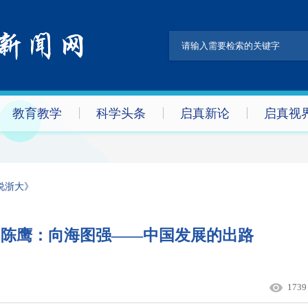
教育教学
科学头条
启真新论
启真视
说浙大》
 陈鹰：向海图强——中国发展的出路​
1739