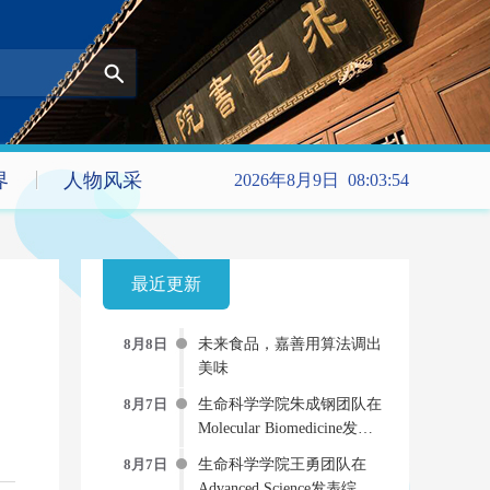
界
人物风采
2026年8月9日 08:03:54
最近更新
8月8日
未来食品，嘉善用算法调出
美味
8月7日
生命科学学院朱成钢团队在
Molecular Biomedicine发文
提出新型“受体-药物偶联
8月7日
生命科学学院王勇团队在
物”双重抗病毒策略
Advanced Science发表综述