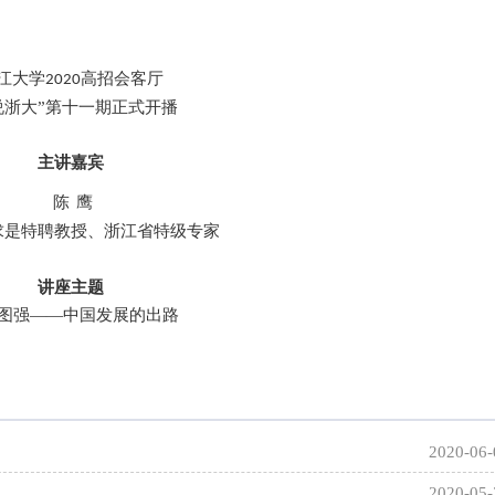
江大学
高招会客厅
2020
说浙大”第十一期
正式开播
主讲嘉宾
陈 鹰
求是特聘教授、浙江省特级专家
讲座主题
图强——中国发展的出路