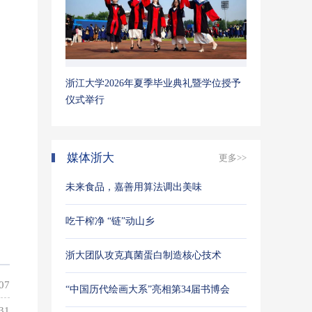
浙江大学2026年夏季毕业典礼暨学位授予
仪式举行
媒体浙大
更多>>
未来食品，嘉善用算法调出美味
吃干榨净 “链”动山乡
浙大团队攻克真菌蛋白制造核心技术
“中国历代绘画大系”亮相第34届书博会